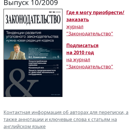
Выпуск 10/2009
Где я могу приобрести/
заказать
журнал
"Законодательство"
Подписаться
на 2010 год
на журнал
"Законодательство"
Контактная информация об авторах для переписки, а
также аннотации и ключевые слова к статьям на
английском языке