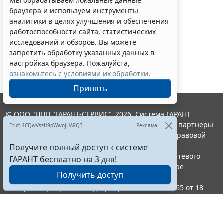
Мы обрабатываем локальные данные
Выпуск 02/2005
браузера и используем инструменты
аналитики в целях улучшения и обеспечения
Выпуск 01/2005
работоспособности сайта, статистических
Выпуск 12/2004
исследований и обзоров. Вы можете
Выпуск 11/2004
запретить обработку указанных данных в
настройках браузера. Пожалуйста,
ознакомьтесь с условиями их обработки
.
Принять
© ООО "НПП "ГАРАНТ-СЕРВИС", 2026. Система ГАРАНТ
выпускается с 1990 года. Компания "Гарант" и ее партнеры
Erid: 4CQwVszH9pWwojUA9Q3
Реклама
являются участниками Российской ассоциации правовой
информации ГАРАНТ.
Получите полный доступ к системе
Портал ГАРАНТ.РУ зарегистрирован в качестве сетевого
ГАРАНТ бесплатно на 3 дня!
издания Федеральной службой по надзору в сфере
Получить доступ
связи,информационных технологий и массовых
коммуникаций (Роскомнадзором), Эл № ФС77-58365 от 18
июня 2014 года.
16+