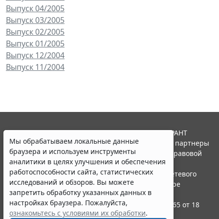
Выпуск 04/2005
Выпуск 03/2005
Выпуск 02/2005
Выпуск 01/2005
Выпуск 12/2004
Выпуск 11/2004
© ООО "НПП "ГАРАНТ-СЕРВИС", 2026. Система ГАРАНТ
Мы обрабатываем локальные данные
выпускается с 1990 года. Компания "Гарант" и ее партнеры
браузера и используем инструменты
являются участниками Российской ассоциации правовой
аналитики в целях улучшения и обеспечения
информации ГАРАНТ.
работоспособности сайта, статистических
Портал ГАРАНТ.РУ зарегистрирован в качестве сетевого
исследований и обзоров. Вы можете
издания Федеральной службой по надзору в сфере
запретить обработку указанных данных в
связи,информационных технологий и массовых
настройках браузера. Пожалуйста,
коммуникаций (Роскомнадзором), Эл № ФС77-58365 от 18
ознакомьтесь с условиями их обработки
.
июня 2014 года.