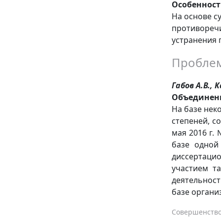
Особенност
На основе с
противоречи
устранения 
Пробле
Габов А.В., 
Объединенн
На базе нек
степеней, с
мая 2016 г.
базе одной
диссертацио
участием т
деятельнос
базе органи
Совершенство