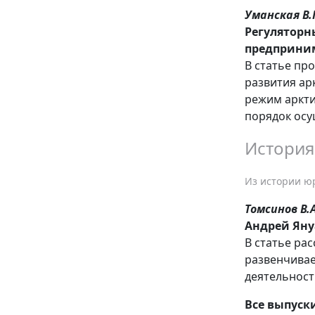
Уманская В.
Регуляторн
предприним
В статье пр
развития ар
режим аркти
порядок осу
История
Из истории ю
Томсинов В.А
Андрей Яну
В статье ра
развенчивае
деятельност
Все выпуск