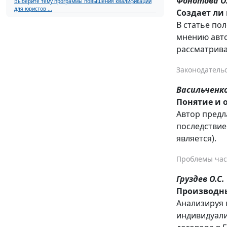
Фонотова О.
Выберите тему программы повышения квалификации
для юристов ...
Создает ли
В статье по
мнению авто
рассматрива
Законодательс
Васильченко
Понятие и 
Автор предл
последствие
является).
Проблемы час
Груздев О.С.
Производны
Анализируя 
индивидуали