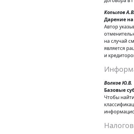
договора в 
Копылов А.В
Дарение на
Автор указы
отменительн
на случай с
является ра
и кредиторо
Информ
Волков Ю.В.
Базовые су
Чтобы найти
классификац
информацио
Налогов