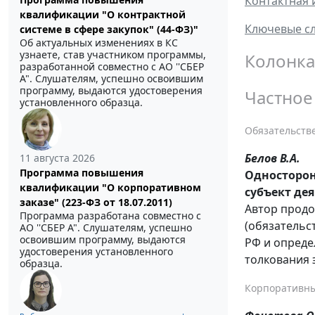
Контактная 
квалификации "О контрактной
Ключевые сл
системе в сфере закупок" (44-ФЗ)"
Об актуальных изменениях в КС
узнаете, став участником программы,
Колонка
разработанной совместно с АО ''СБЕР
А". Слушателям, успешно освоившим
программу, выдаются удостоверения
Частное
установленного образца.
Обязательств
Белов В.А.
11 августа 2026
Программа повышения
Односторон
квалификации "О корпоративном
субъект дея
заказе" (223-ФЗ от 18.07.2011)
Автор продо
Программа разработана совместно с
(обязательс
АО ''СБЕР А". Слушателям, успешно
освоившим программу, выдаются
РФ и опреде
удостоверения установленного
толкования 
образца.
Корпоративны