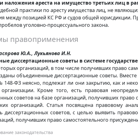
и наложения ареста на имущество третьих лиц в ра
удебной практики по аресту имущества лиц, не являю
я между позицией КС РФ и судов общей юрисдикции. П
пробелов уголовно-процессуального закона.
мы правоприменения
Каспрова Ю.А., Лукьянова И.Н.
ые диссертационные советы в системе государств
оторых организаций, в том числе получивших право са
озданы объединенные диссертационные советы. Вместе 
 № 148-ФЗ неясно, подлежат ли они закрытию, как и не
 организации. Кроме того, есть правовая неопреде
нных советов на базе организаций, получивших право 
аких организаций. Статья посвящена правовому анал
ть диссертационных советов, с целью выявить правов
заций, получивших право самостоятельного присуждени
вание законодательства