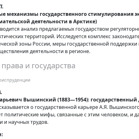
П.
ые механизмы государственного стимулирования э
ательской деятельности в Арктике)
оводится анализ предлагаемых государством регулятор
ктических территорий. Исследуется комплекс законода
ческой зоны России, меры государственной поддержки 
ществления деятельности в регионе.
 права и государства
риспруденции
.
арьевич Вышинский (1883—1954): государственный д
ссказывается о государственной карьере А.Я. Вышинског
т политические мифы, связанные с этим человеком, и д
и и научных трудов.
и: