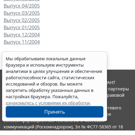
Выпуск 04/2005
Выпуск 03/2005
Выпуск 02/2005
Выпуск 01/2005
Выпуск 12/2004
Выпуск 11/2004
Мы обрабатываем локальные данные
браузера и используем инструменты
аналитики в целях улучшения и обеспечения
работоспособности сайта, статистических
© ООО "НПП "ГАРАНТ-СЕРВИС", 2026. Система ГАРАНТ
исследований и обзоров. Вы можете
выпускается с 1990 года. Компания "Гарант" и ее партнеры
запретить обработку указанных данных в
являются участниками Российской ассоциации правовой
настройках браузера. Пожалуйста,
информации ГАРАНТ.
ознакомьтесь с условиями их обработки
.
Портал ГАРАНТ.РУ зарегистрирован в качестве сетевого
Принять
издания Федеральной службой по надзору в сфере
связи,информационных технологий и массовых
коммуникаций (Роскомнадзором), Эл № ФС77-58365 от 18
июня 2014 года.