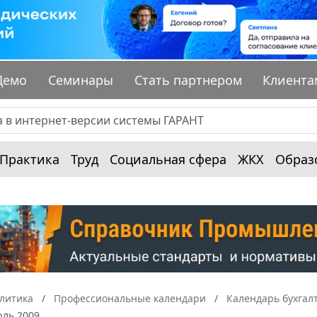
Демо
Семинары
Стать партнером
Клиента
Практика
Труд
Социальная сфера
ЖКХ
Образ
алитика
Профессиональные календари
Календарь бухгал
юль 2009