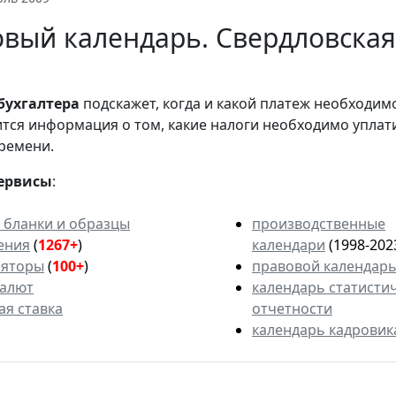
вый календарь. Свердловская
бухгалтера
подскажет, когда и какой платеж необходи
вится информация о том, какие налоги необходимо уплат
ремени.
ервисы
:
 бланки и образцы
производственные
ения
(
1267+
)
календари
(1998-202
ляторы
(
100+
)
правовой календар
валют
календарь статисти
ая ставка
отчетности
календарь кадровик