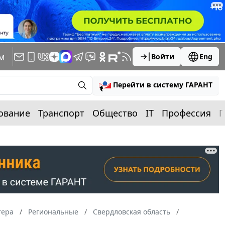
м
Войти
Eng
Перейти в систему ГАРАНТ
ование
Транспорт
Общество
IT
Профессия
П
тера
Региональные
Свердловская область