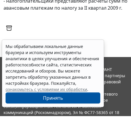
- налогоплательщики представляют расчеты сумм по
авансовым платежам по налогу за II квартал 2009 г.
Мы обрабатываем локальные данные
браузера и используем инструменты
аналитики в целях улучшения и обеспечения
работоспособности сайта, статистических
© ООО "НПП "ГАРАНТ-СЕРВИС", 2026. Система ГАРАНТ
исследований и обзоров. Вы можете
выпускается с 1990 года. Компания "Гарант" и ее партнеры
запретить обработку указанных данных в
являются участниками Российской ассоциации правовой
настройках браузера. Пожалуйста,
информации ГАРАНТ.
ознакомьтесь с условиями их обработки
.
Портал ГАРАНТ.РУ зарегистрирован в качестве сетевого
Принять
издания Федеральной службой по надзору в сфере
связи,информационных технологий и массовых
коммуникаций (Роскомнадзором), Эл № ФС77-58365 от 18
июня 2014 года.
16+