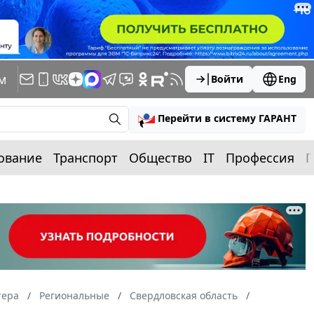
м
Войти
Eng
Перейти в систему ГАРАНТ
ование
Транспорт
Общество
IT
Профессия
П
тера
Региональные
Свердловская область