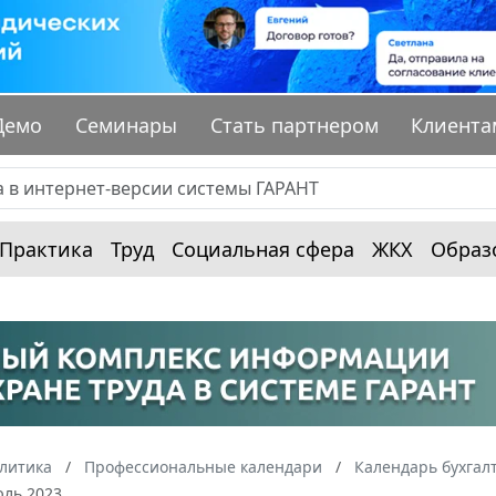
Демо
Семинары
Стать партнером
Клиента
Практика
Труд
Социальная сфера
ЖКХ
Образ
алитика
Профессиональные календари
Календарь бухгал
юль 2023