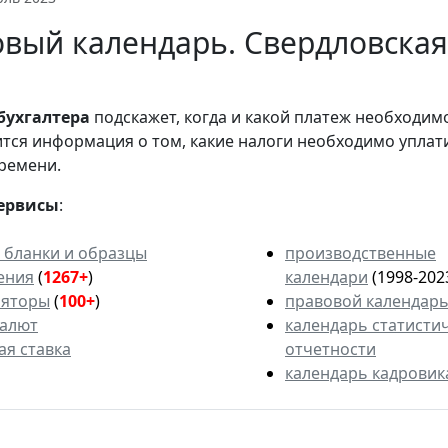
вый календарь. Свердловская
бухгалтера
подскажет, когда и какой платеж необходи
вится информация о том, какие налоги необходимо уплат
ремени.
ервисы
:
 бланки и образцы
производственные
ения
(
1267+
)
календари
(1998-202
ляторы
(
100+
)
правовой календар
валют
календарь статисти
ая ставка
отчетности
календарь кадровик