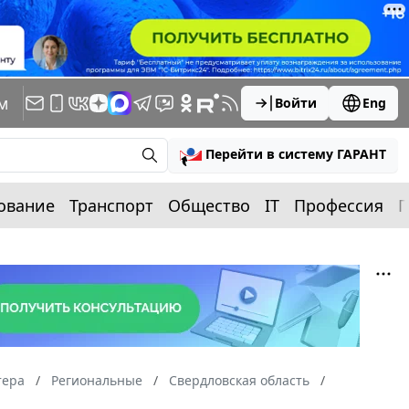
м
Войти
Eng
Перейти в систему ГАРАНТ
ование
Транспорт
Общество
IT
Профессия
П
тера
Региональные
Свердловская область