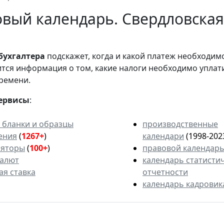
вый календарь. Свердловская 
бухгалтера
подскажет, когда и какой платеж необходи
вится информация о том, какие налоги необходимо уплат
ремени.
ервисы
:
 бланки и образцы
производственные
ения
(
1267+
)
календари
(1998-202
ляторы
(
100+
)
правовой календар
валют
календарь статисти
ая ставка
отчетности
календарь кадровик