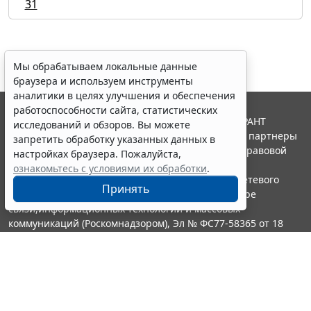
31
Мы обрабатываем локальные данные
браузера и используем инструменты
аналитики в целях улучшения и обеспечения
работоспособности сайта, статистических
© ООО "НПП "ГАРАНТ-СЕРВИС", 2026. Система ГАРАНТ
исследований и обзоров. Вы можете
выпускается с 1990 года. Компания "Гарант" и ее партнеры
запретить обработку указанных данных в
являются участниками Российской ассоциации правовой
настройках браузера. Пожалуйста,
информации ГАРАНТ.
ознакомьтесь с условиями их обработки
.
Портал ГАРАНТ.РУ зарегистрирован в качестве сетевого
Принять
издания Федеральной службой по надзору в сфере
связи,информационных технологий и массовых
коммуникаций (Роскомнадзором), Эл № ФС77-58365 от 18
июня 2014 года.
16+
Контакты
8-800-200-88-88