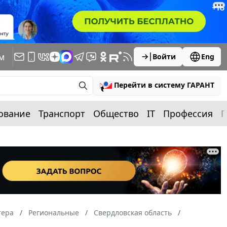
м
Войти
Eng
Перейти в систему ГАРАНТ
ование
Транспорт
Общество
IT
Профессия
П
тера
Региональные
Свердловская область