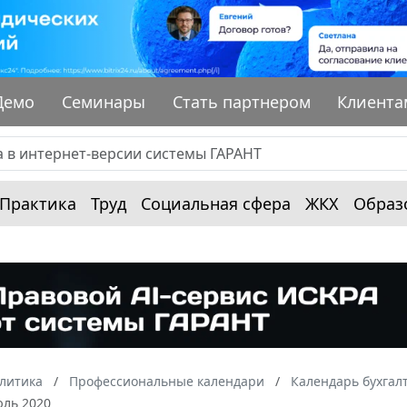
Демо
Семинары
Стать партнером
Клиента
Практика
Труд
Социальная сфера
ЖКХ
Образ
алитика
Профессиональные календари
Календарь бухгал
юль 2020