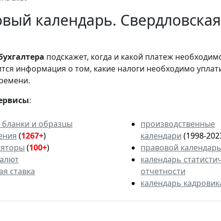
вый календарь. Свердловская
бухгалтера
подскажет, когда и какой платеж необходи
вится информация о том, какие налоги необходимо уплат
ремени.
ервисы
:
 бланки и образцы
производственные
ения
(
1267+
)
календари
(1998-202
ляторы
(
100+
)
правовой календар
валют
календарь статисти
ая ставка
отчетности
календарь кадровик