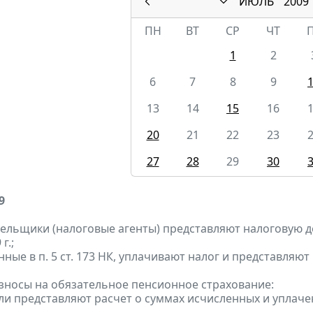
ИЮЛЬ
2009
ПН
ВТ
СР
ЧТ
1
2
6
7
8
9
13
14
15
16
20
21
22
23
27
28
29
30
9
тельщики (налоговые агенты) представляют налоговую де
г.;
анные в п. 5 ст. 173 НК, уплачивают налог и представляют
зносы на обязательное пенсионное страхование:
ели представляют расчет о суммах исчисленных и уплаче