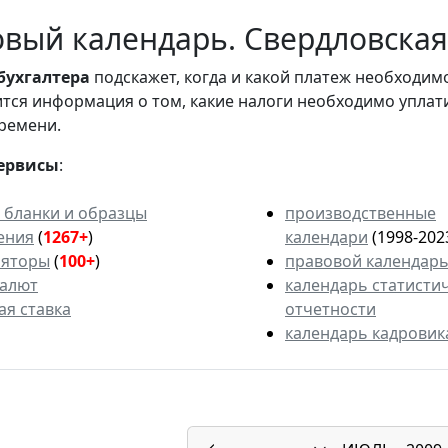
вый календарь. Свердловская 
бухгалтера
подскажет, когда и какой платеж необходи
вится информация о том, какие налоги необходимо уплат
ремени.
ервисы
:
 бланки и образцы
производственные
ения
(
1267+
)
календари
(1998-202
ляторы
(
100+
)
правовой календар
валют
календарь статисти
ая ставка
отчетности
календарь кадровик