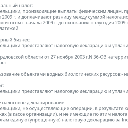
альный налог:
тельщики, производящие выплаты физическим лицам, п
е 2009 г. и доплачивают разницу между суммой налога,и
 итогом с начала 2009 г. до окончания полугодия 2009 
платежей
орный бизнес:
тельщики представляют налоговую декларацию и уплачив
рдловской области от 27 ноября 2003 г.N 36-ОЗ натерри
нес
ьзование объектами водных биологических ресурсов:- 
г:
тельщики представляют налоговую декларацию и уплачиваю
 налоговое декларирование:
тельщики, не осуществляющие операции, в результате к
нках (в кассе организации), и не имеющие по этим нало
гам единую (упрощенную) налоговую декларацию за Iпол