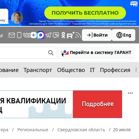
м
Войти
Eng
Перейти в систему ГАРАНТ
ование
Транспорт
Общество
IT
Профессия
П
тера
Региональные
Свердловская область
20 июля