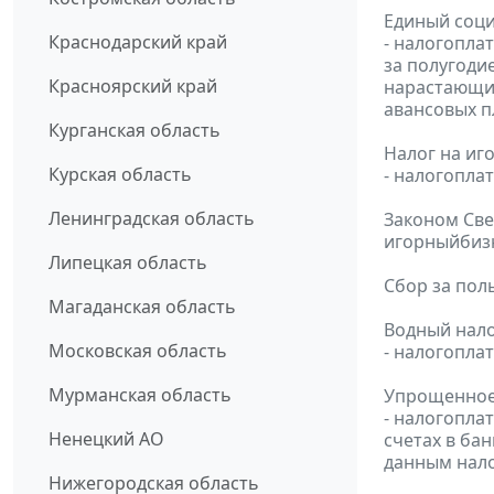
Единый соци
Краснодарский край
- налогопла
за полугоди
Красноярский край
нарастающим
авансовых 
Курганская область
Налог на иг
Курская область
- налогопла
Ленинградская область
Законом Све
игорныйбиз
Липецкая область
Сбор за пол
Магаданская область
Водный нало
Московская область
- налогопла
Мурманская область
Упрощенное
- налогопла
Ненецкий АО
счетах в ба
данным нало
Нижегородская область