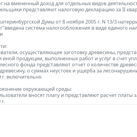
г на вмененный доход для отдельных видов деятельност
тельщики представляют налоговую декларацию за II кварт
атеринбургской Думы от 8 ноября 2005 г. N 13/3 натер
г"введена система налогообложения в виде единого на
и
ти:
ователи, осуществляющие заготовку древесины, предста
 иной продукции, выполненных работ и услуг в счет упл
 лесного фонда представляют отчет о количестве древе
 древесину, о суммах неустоек и ущерба за лесонарушен
9 г. включительно
грязнение окружающей среды:
льзователи вносят плату и представляют расчет платы з
 г.