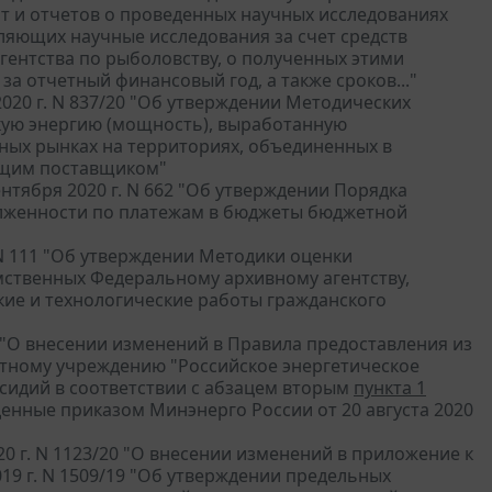
т и отчетов о проведенных научных исследованиях
яющих научные исследования за счет средств
гентства по рыболовству, о полученных этими
за отчетный финансовый год, а также сроков..."
20 г. N 837/20 "Об утверждении Методических
скую энергию (мощность), выработанную
ных рынках на территориях, объединенных в
ющим поставщиком"
нтября 2020 г. N 662 "Об утверждении Порядка
лженности по платежам в бюджеты бюджетной
 N 111 "Об утверждении Методики оценки
мственных Федеральному архивному агентству,
ие и технологические работы гражданского
2 "О внесении изменений в Правила предоставления из
тному учреждению "Российское энергетическое
сидий в соответствии с абзацем вторым
пункта 1
енные приказом Минэнерго России от 20 августа 2020
 г. N 1123/20 "О внесении изменений в приложение к
9 г. N 1509/19 "Об утверждении предельных