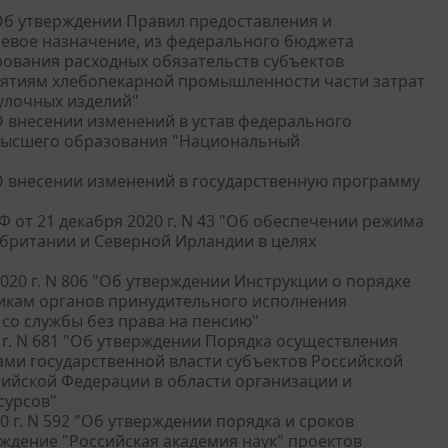
"Об утверждении Правил предоставления и
евое назначение, из федерального бюджета
ования расходных обязательств субъектов
ятиям хлебопекарной промышленности части затрат
улочных изделий"
"О внесении изменений в устав федерального
 высшего образования "Национальный
 "О внесении изменений в государственную программу
 от 21 декабря 2020 г. N 43 "Об обеспечении режима
британии и Северной Ирландии в целях
20 г. N 806 "Об утверждении Инструкции о порядке
никам органов принудительного исполнения
 со службы без права на пенсию"
 г. N 681 "Об утверждении Порядка осуществления
ами государственной власти субъектов Российской
ийской Федерации в области организации и
сурсов"
 г. N 592 "Об утверждении порядка и сроков
ждение "Российская академия наук" проектов