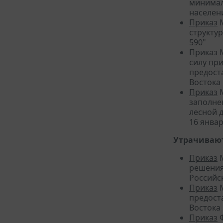
минимал
населен
Приказ
М
структу
590"
Приказ 
силу
при
предост
Востока
Приказ
М
заполне
лесной 
16 январ
Утрачивают
Приказ
М
решения
Российс
Приказ
М
предост
Востока
Приказ
Ф