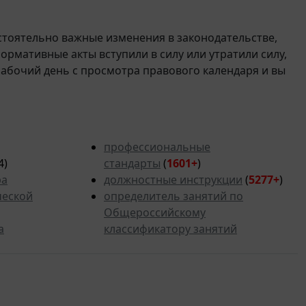
стоятельно важные изменения в законодательстве,
 нормативные акты вступили в силу или утратили силу,
рабочий день с просмотра правового календаря и вы
профессиональные
4)
стандарты
(
1601+
)
ра
должностные инструкции
(
5277
+
)
ческой
определитель занятий по
Общероссийскому
а
классификатору занятий