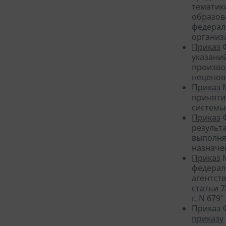
тематик
образов
федерал
организа
Приказ
Ф
указани
произво
неценов
Приказ
М
приняти
системы
Приказ
Ф
результ
выполня
назначе
Приказ
М
федерал
агентст
статьи 7
г. N 679"
Приказ 
приказу