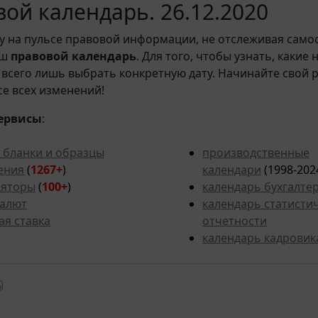
ой календарь. 26.12.2020
у на пульсе правовой информации, не отслеживая само
аш
правовой календарь
. Для того, чтобы узнать, какие
всего лишь выбрать конкретную дату. Начинайте свой 
рсе всех изменений!
ервисы
:
 бланки и образцы
производственные
ения
(
1267+
)
календари
(1998-202
ляторы
(
100+
)
календарь бухгалте
валют
календарь статисти
ая ставка
отчетности
календарь кадровик