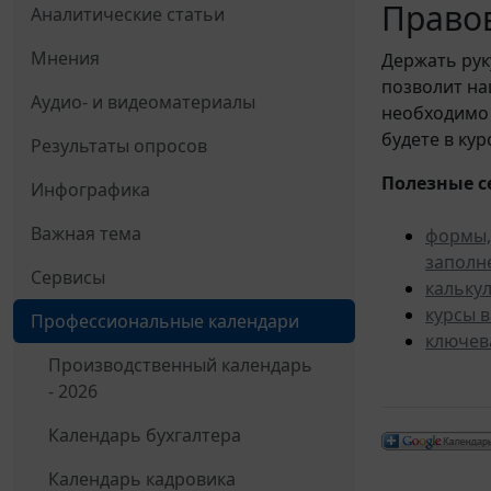
Правов
Аналитические статьи
Мнения
Держать рук
позволит н
Аудио- и видеоматериалы
необходимо 
будете в ку
Результаты опросов
Полезные с
Инфографика
Важная тема
формы,
заполн
Сервисы
кальку
курсы 
Профессиональные календари
ключев
Производственный календарь
- 2026
Календарь бухгалтера
Календарь кадровика