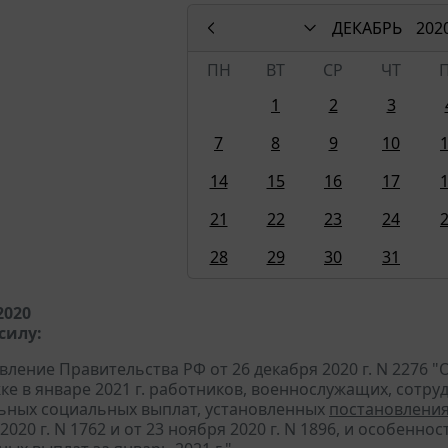
ДЕКАБРЬ
202
ПН
ВТ
СР
ЧТ
1
2
3
7
8
9
10
14
15
16
17
21
22
23
24
28
29
30
31
2020
силу:
вление Правительства РФ от 26 декабря 2020 г. N 2276
ке в январе 2021 г. работников, военнослужащих, сотр
ьных социальных выплат, установленных
постановлени
2020 г. N 1762 и от 23 ноября 2020 г. N 1896, и особен