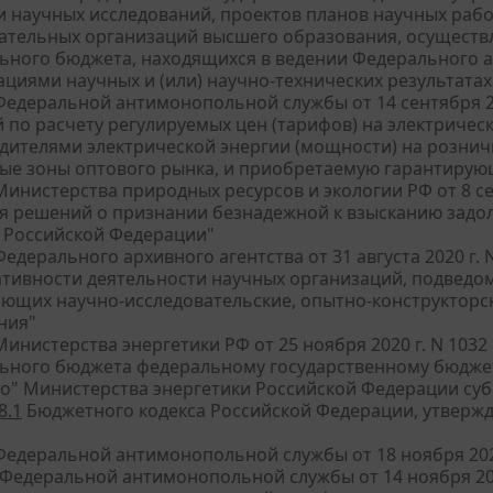
и научных исследований, проектов планов научных рабо
ательных организаций высшего образования, осуществл
ьного бюджета, находящихся в ведении Федерального а
циями научных и (или) научно-технических результатах 
едеральной антимонопольной службы от 14 сентября 20
й по расчету регулируемых цен (тарифов) на электриче
дителями электрической энергии (мощности) на рознич
ые зоны оптового рынка, и приобретаемую гарантиру
инистерства природных ресурсов и экологии РФ от 8 се
я решений о признании безнадежной к взысканию задо
 Российской Федерации"
едерального архивного агентства от 31 августа 2020 г.
ативности деятельности научных организаций, подведо
ющих научно-исследовательские, опытно-конструкторск
ния"
инистерства энергетики РФ от 25 ноября 2020 г. N 103
ьного бюджета федеральному государственному бюдже
во" Министерства энергетики Российской Федерации суб
8.1
Бюджетного кодекса Российской Федерации, утвержд
Федеральной антимонопольной службы от 18 ноября 2020
Федеральной антимонопольной службы от 14 ноября 201