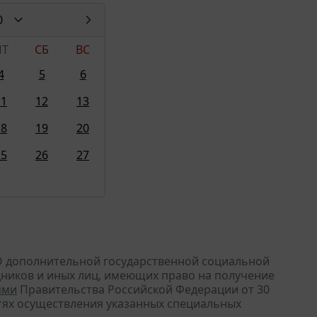
0
ПТ
СБ
ВС
4
5
6
11
12
13
18
19
20
25
26
27
 "О дополнительной государственной социальной
удников и иных лиц, имеющих право на получение
ями
Правительства Российской Федерации от 30
ностях осуществления указанных специальных