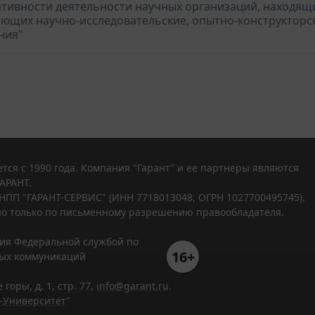
ативности деятельности научных организаций, находящи
ющих научно-исследовательские, опытно-конструкторск
ния"
тся с 1990 года. Компания "Гарант" и ее партнеры являются
АРАНТ.
НПП "ГАРАНТ-СЕРВИС" (ИНН 7718013048, ОГРН 1027700495745).
о только по письменному разрешению правообладателя.
ния Федеральной службой по
16+
вых коммуникаций
горы, д. 1, стр. 77,
info@garant.ru
.
-Университет
"