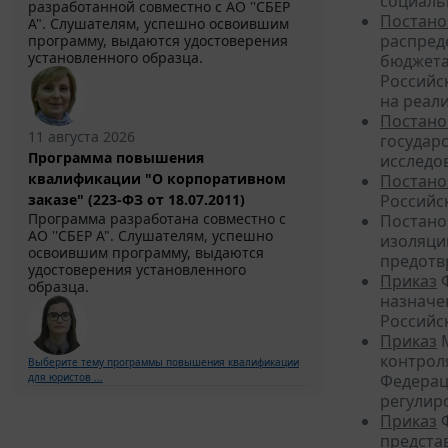
социальн
разработанной совместно с АО ''СБЕР
Постано
А". Слушателям, успешно освоившим
распред
программу, выдаются удостоверения
установленного образца.
бюджета
Российс
на реал
Постано
11 августа 2026
государ
Программа повышения
исследо
квалификации "О корпоративном
Постано
заказе" (223-ФЗ от 18.07.2011)
Российс
Программа разработана совместно с
Постано
АО ''СБЕР А". Слушателям, успешно
изоляци
освоившим программу, выдаются
предотв
удостоверения установленного
Приказ
Ф
образца.
назначе
Российс
Приказ
М
контрол
Выберите тему программы повышения квалификации
для юристов ...
Федерац
регулир
Приказ
Ф
предста