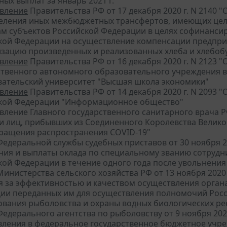
ых выплат за январь 2021 г."
вление
Правительства РФ от 17 декабря 2020 г. N 2140 
еления иных межбюджетных трансфертов, имеющих цел
м субъектов Российской Федерации в целях софинансир
кой Федерации на осуществление компенсации предпри
изацию произведенных и реализованных хлеба и хлебоб
вление
Правительства РФ от 16 декабря 2020 г. N 2123 
ственного автономного образовательного учреждения
вательский университет "Высшая школа экономики"
вление
Правительства РФ от 14 декабря 2020 г. N 2093
кой Федерации "Информационное общество"
вление Главного государственного санитарного врача РФ
и лиц, прибывших из Соединенного Королевства Велико
ращения распространения COVID-19"
едеральной службы судебных приставов от 30 ноября 20
ния и выплаты оклада по специальному званию сотруд
кой Федерации в течение одного года после увольнения
инистерства сельского хозяйства РФ от 13 ноября 2020
я за эффективностью и качеством осуществления орган
ии переданных им для осуществления полномочий Росс
ования рыболовства и охраны водных биологических ре
едерального агентства по рыболовству от 9 ноября 2020
вления в федеральное государственное бюджетное учре