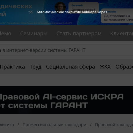
55
Автоматическое закрытие баннера через
Демо
Семинары
Стать партнером
Клиента
Практика
Труд
Социальная сфера
ЖКХ
Образ
алитика
Профессиональные календари
Правовой календ