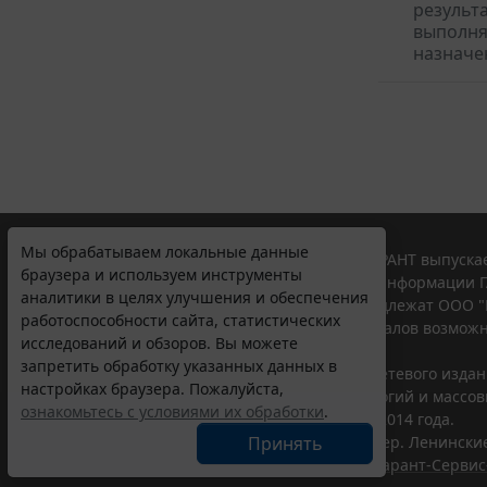
результ
выполня
назначе
Мы обрабатываем локальные данные
© ООО "НПП "ГАРАНТ-СЕРВИС", 2026. Система ГАРАНТ выпускае
браузера и используем инструменты
участниками Российской ассоциации правовой информации Г
аналитики в целях улучшения и обеспечения
Все права на материалы сайта ГАРАНТ.РУ принадлежат ООО "
работоспособности сайта, статистических
Полное или частичное воспроизведение материалов возможн
исследований и обзоров. Вы можете
Правила использования портала.
запретить обработку указанных данных в
Портал ГАРАНТ.РУ зарегистрирован в качестве сетевого изда
настройках браузера. Пожалуйста,
надзору в сфере связи,информационных технологий и массо
ознакомьтесь с условиями их обработки
.
(Роскомнадзором), Эл № ФС77-58365 от 18 июня 2014 года.
Принять
ООО "НПП "ГАРАНТ-СЕРВИС", 119234, г. Москва, тер. Ленинские 
Разработчик ЭПС Система ГАРАНТ – ООО "НПП "
Гарант-Сервис