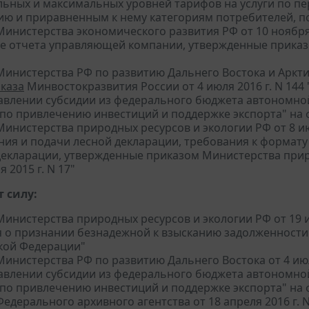
ьных и максимальных уровней тарифов на услуги по пе
ию и приравненным к нему категориям потребителей, по
инистерства экономического развития РФ от 10 ноября 
ре отчета управляющей компании, утвержденные приказо
Министерства РФ по развитию Дальнего Востока и Арктик
каза
Минвостокразвития России от 4 июля 2016 г. N 14
авлении субсидии из федерального бюджета автономно
 по привлечению инвестиций и поддержке экспорта" на
инистерства природных ресурсов и экологии РФ от 8 ию
ния и подачи лесной декларации, требования к формату
декларации, утвержденные приказом Министерства прир
я 2015 г. N 17"
 силу:
инистерства природных ресурсов и экологии РФ от 19 и
 о признании безнадежной к взысканию задолженности
кой Федерации"
инистерства РФ по развитию Дальнего Востока от 4 июл
авлении субсидии из федерального бюджета автономно
 по привлечению инвестиций и поддержке экспорта" на
едерального архивного агентства от 18 апреля 2016 г.