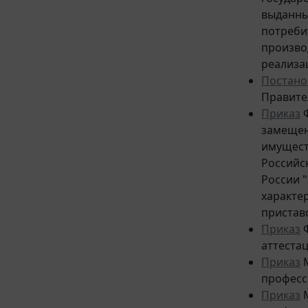
выданны
потреби
произво
реализа
Постано
Правител
Приказ
Ф
замещен
имущест
Российс
России "
характе
пристав
Приказ
Ф
аттеста
Приказ
М
професс
Приказ
М