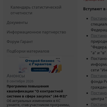
Календарь статистической
Вступают в 
отчетности
Постано
Документы
специал
Федерац
Информационное партнерство
Постано
природн
Форум Гарант
"Федера
Подборки материалов
"а" и "в
Постано
информа
сети "И
Анонсы
Постано
8 сентября 2026
фонда Р
Программа повышения
граждан
квалификации "О контрактной
Постано
системе в сфере закупок" (44-ФЗ)"
центра "
Об актуальных изменениях в КС
Постано
узнаете, став участником программы,