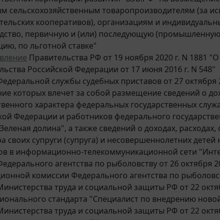
м сельскохозяйственным товаропроизводителям (за ис
тельских кооперативов), организациям и индивидуал
дство, первичную и (или) последующую (промышленную)
цию, по льготной ставке"
вление
Правительства РФ от 19 ноября 2020 г. N 1881 
ьства Российской Федерации от 17 июня 2016 г. N 548"
едеральной службы судебных приставов от 27 октября 2
ие которых влечет за собой размещение сведений о дох
венного характера федеральных государственных служ
кой Федерации и работников федерального государств
Зеленая долина", а также сведений о доходах, расходах
ра своих супруги (супруга) и несовершеннолетних дете
ов в информационно-телекоммуникационной сети "Инт
едерального агентства по рыболовству от 26 октября 2
ционной комиссии Федерального агентства по рыболовс
инистерства труда и социальной защиты РФ от 22 октяб
ионального стандарта "Специалист по внедрению новой
инистерства труда и социальной защиты РФ от 22 октяб