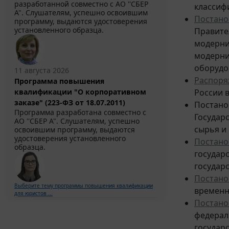
разработанной совместно с АО ''СБЕР
классиф
А". Слушателям, успешно освоившим
Постано
программу, выдаются удостоверения
установленного образца.
Правите
модерни
модерни
оборудо
11 августа 2026
Распоря
Программа повышения
квалификации "О корпоративном
России в
заказе" (223-ФЗ от 18.07.2011)
Постанов
Программа разработана совместно с
Государ
АО ''СБЕР А". Слушателям, успешно
сырья и
освоившим программу, выдаются
удостоверения установленного
Постано
образца.
государ
государ
Постано
Выберите тему программы повышения квалификации
временн
для юристов ...
Постано
федерал
государ