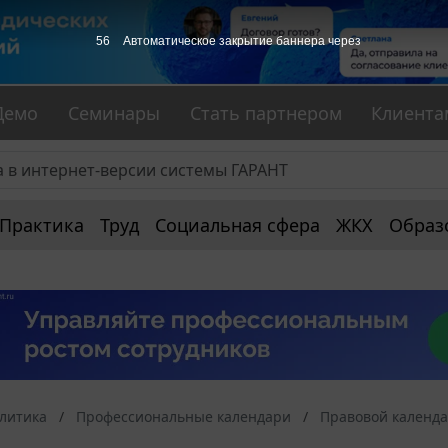
55
Автоматическое закрытие баннера через
Демо
Семинары
Стать партнером
Клиента
Практика
Труд
Социальная сфера
ЖКХ
Образ
алитика
Профессиональные календари
Правовой календ