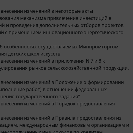
О внесении изменений в некоторые акты
вования механизма привлечения инвестиций в
й и проведения дополнительных отборов проектов
й с применением инновационного энергетического
р Об особенностях осуществляемых Минпромторгом
ия детских школ искусств
 внесении изменений в приложения N 7 и 8 к
гулирования рынков сельскохозяйственной продукции,
"О внесении изменений в Положение о формировании
(выполнение работ) в отношении федеральных
нения государственного задания"
"О внесении изменений в Порядок предоставления
О внесении изменений в Правила предоставления из
изациям, международным финансовым организациям и
 недополученных ими доходов по кредитам,