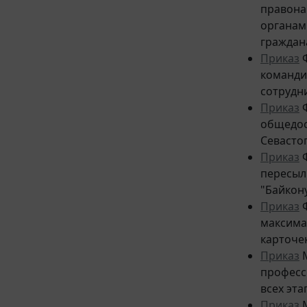
правона
органам
граждан
Приказ
Ф
команди
сотрудн
Приказ
Ф
общедос
Севасто
Приказ
Ф
пересыл
"Байкон
Приказ
Ф
максима
карточе
Приказ
М
професс
всех эта
Приказ
М