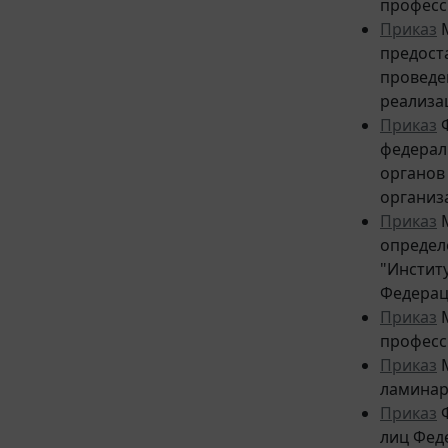
професс
Приказ
М
предост
проведе
реализа
Приказ
Ф
федерал
органов
организ
Приказ
М
определ
"Инстит
Федерац
Приказ
М
професс
Приказ
М
ламинар
Приказ
Ф
лиц Фед