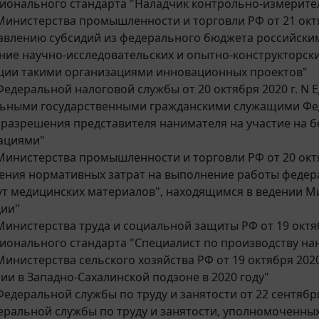
ионального стандарта "Наладчик контрольно-измерите
инистерства промышленности и торговли РФ от 21 октя
авлению субсидий из федерального бюджета российским
ние научно-исследовательских и опытно-конструкторск
ции такими организациями инновационных проектов"
едеральной налоговой службы от 20 октября 2020 г. N 
ьными государственными гражданскими служащими Фед
 разрешения представителя нанимателя на участие на 
ациями"
инистерства промышленности и торговли РФ от 20 октя
ения нормативных затрат на выполнение работы феде
ут медицинских материалов", находящимся в ведении 
ии"
инистерства труда и социальной защиты РФ от 19 октяб
ионального стандарта "Специалист по производству н
инистерства сельского хозяйства РФ от 19 октября 202
ии в Западно-Сахалинской подзоне в 2020 году"
едеральной службы по труду и занятости от 22 сентябр
еральной службы по труду и занятости, уполномоченны