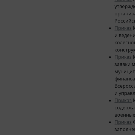
утвержд
организ
Российс
Приказ
М
и веден
колесно
констру
Приказ
М
заявки 
муницип
финанса
Всеросс
и управ
Приказ
М
содержа
военные
Приказ
Ф
заполне