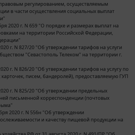
-правовым регулированием, осуществляемым
ации в части осуществления социальных выплат
и"
я 2020 г. N 659 "О порядке и размерах выплат на
овками на территории Российской Федерации,
дерации"
0 г. N 827/20 "Об утверждении тарифов на услуги
ществом "Севастополь Телеком" на территории г.
0 г. N 826/20 "Об утверждении тарифов на услугу по
карточек, писем, бандеролей), предоставляемую ГУП
20 г. N 825/20 "Об утверждении предельных
нней письменной корреспонденции (почтовых
рыма"
ря 2020 г. N 556н "Об утверждении
рослеживаемости и качеству пищевой продукции на
зяйства РФ от 31 августа 2020 г. N 491/ПР "Об