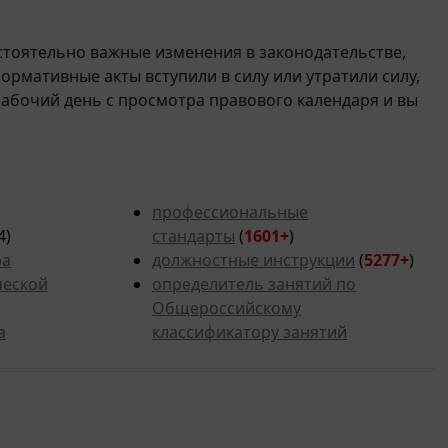
стоятельно важные изменения в законодательстве,
 нормативные акты вступили в силу или утратили силу,
рабочий день с просмотра правового календаря и вы
профессиональные
4)
стандарты
(
1601+
)
ра
должностные инструкции
(
5277
+
)
ческой
определитель занятий по
Общероссийскому
а
классификатору занятий