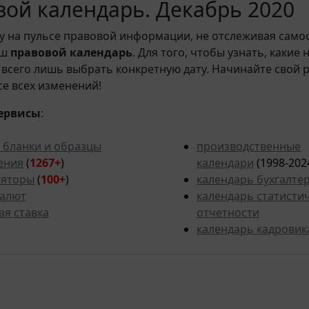
ой календарь. Декабрь 2020
у на пульсе правовой информации, не отслеживая само
аш
правовой календарь
. Для того, чтобы узнать, какие
всего лишь выбрать конкретную дату. Начинайте свой 
рсе всех изменений!
ервисы
:
 бланки и образцы
производственные
ения
(
1267+
)
календари
(1998-202
ляторы
(
100+
)
календарь бухгалте
валют
календарь статисти
ая ставка
отчетности
календарь кадровик