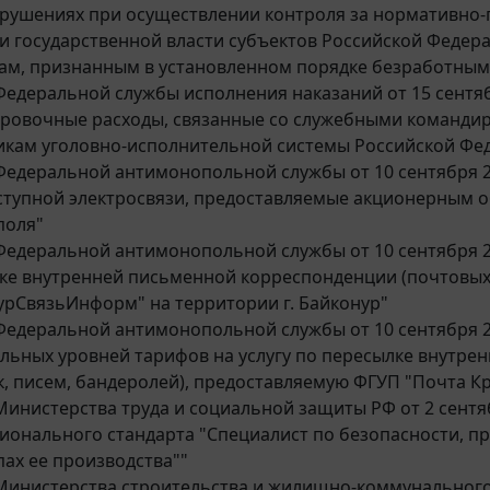
рушениях при осуществлении контроля за нормативно
и государственной власти субъектов Российской Федер
ам, признанным в установленном порядке безработным
едеральной службы исполнения наказаний от 15 сентябр
ровочные расходы, связанные со служебными командир
икам уголовно-исполнительной системы Российской Фе
едеральной антимонопольной службы от 10 сентября 202
тупной электросвязи, предоставляемые акционерным об
поля"
едеральной антимонопольной службы от 10 сентября 202
ке внутренней письменной корреспонденции (почтовых 
урСвязьИнформ" на территории г. Байконур"
едеральной антимонопольной службы от 10 сентября 20
льных уровней тарифов на услугу по пересылке внутре
к, писем, бандеролей), предоставляемую ФГУП "Почта К
инистерства труда и социальной защиты РФ от 2 сентяб
ионального стандарта "Специалист по безопасности, п
пах ее производства""
инистерства строительства и жилищно-коммунального хо