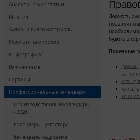
Правов
Аналитические статьи
Держать рук
Мнения
позволит н
Аудио- и видеоматериалы
необходимо 
будете в ку
Результаты опросов
Полезные с
Инфографика
формы,
Важная тема
заполн
Сервисы
кальку
курсы 
Профессиональные календари
ключев
Производственный календарь
- 2026
Календарь бухгалтера
Календарь кадровика
1 декабря 2020