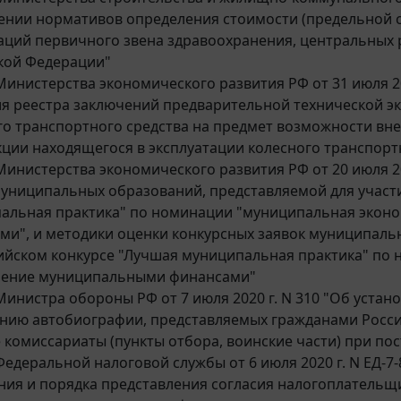
ении нормативов определения стоимости (предельной 
аций первичного звена здравоохранения, центральных
кой Федерации"
инистерства экономического развития РФ от 31 июля 2
ия реестра заключений предварительной технической э
го транспортного средства на предмет возможности вн
кции находящегося в эксплуатации колесного транспорт
инистерства экономического развития РФ от 20 июля 2
муниципальных образований, представляемой для участ
альная практика" по номинации "муниципальная экон
ми", и методики оценки конкурсных заявок муниципальн
ийском конкурсе "Лучшая муниципальная практика" по
ление муниципальными финансами"
инистра обороны РФ от 7 июля 2020 г. N 310 "Об устан
нию автобиографии, представляемых гражданами Росси
 комиссариаты (пункты отбора, воинские части) при пос
едеральной налоговой службы от 6 июля 2020 г. N ЕД-7
ния и порядка представления согласия налогоплательщ