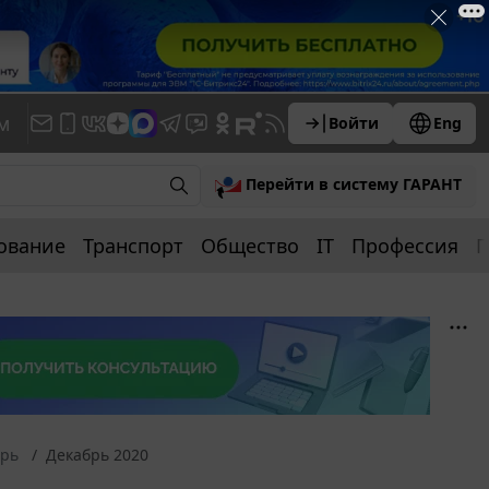
м
Войти
Eng
Перейти в систему ГАРАНТ
ование
Транспорт
Общество
IT
Профессия
П
арь
Декабрь 2020