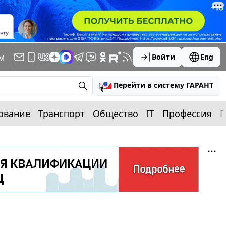
м
Войти
Eng
Перейти в систему ГАРАНТ
ование
Транспорт
Общество
IT
Профессия
П