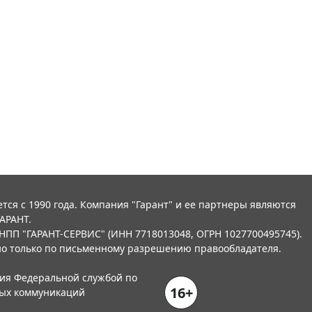
тся с 1990 года. Компания "Гарант" и ее партнеры являются
АРАНТ.
НПП "ГАРАНТ-СЕРВИС" (ИНН 7718013048, ОГРН 1027700495745).
о только по письменному разрешению правообладателя.
ния Федеральной службой по
16+
вых коммуникаций