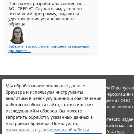
Программа разработана совместно с
АО ''СБЕР А". Слушателям, успешно
освоившим программу, выдаются
удостоверения установленного
образца.
Выберите тему программы повышения квалификации
для юристов ...
Мы обрабатываем локальные данные
© ООО "НПП "ГАРАНТ-СЕРВИС", 2026. Система ГАРАНТ выпускае
браузера и используем инструменты
участниками Российской ассоциации правовой информации Г
аналитики в целях улучшения и обеспечения
Все права на материалы сайта ГАРАНТ.РУ принадлежат ООО "
работоспособности сайта, статистических
Полное или частичное воспроизведение материалов возможн
исследований и обзоров. Вы можете
Правила использования портала.
запретить обработку указанных данных в
Портал ГАРАНТ.РУ зарегистрирован в качестве сетевого изда
настройках браузера. Пожалуйста,
надзору в сфере связи,информационных технологий и массо
ознакомьтесь с условиями их обработки
.
(Роскомнадзором), Эл № ФС77-58365 от 18 июня 2014 года.