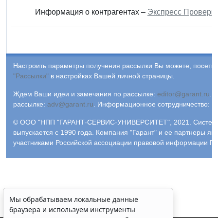
Информация о контрагентах –
Экспресс Проверк
Настроить параметры получения рассылки Вы можете, посетив
"Рассылки"
в настройках Вашей личной страницы.
Ждем Ваши идеи и замечания по рассылке:
editor@garant.ru
.
Р
рассылке:
adv@garant.ru
.
Информационное сотрудничество:
p
© ООО "НПП "ГАРАНТ-СЕРВИС-УНИВЕРСИТЕТ", 2021. Систем
выпускается с 1990 года. Компания "Гарант" и ее партнеры яв
участниками Российской ассоциации правовой информации ГА
Мы обрабатываем локальные данные
браузера и используем инструменты