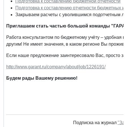
Подготовка к составлению бюджетной отчетности
Подготовка к составлению отчетности бюджетных и
Закрываем расчеты с уволившимся подотчетным л
Приглашаем стать частью большой команды "ГАРА
Работа консультантом по бюджетному учёту – удобная в
другим! Не имеет значения, в каком регионе Вы прожива
Если наше предложение заинтересовало Вас, просто за
http://www.garant.ru/company/about/job/1226191/
Будем рады Вашему решению!
Подписка на журнал
"Зак