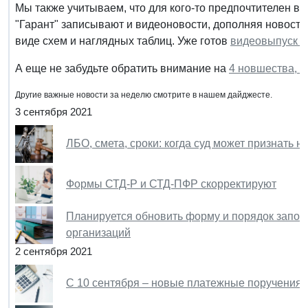
Мы также учитываем, что для кого-то предпочтителен в
"Гарант" записывают и видеоновости, дополняя новост
виде схем и наглядных таблиц. Уже готов
видеовыпуск г
А еще не забудьте обратить внимание на
4 новшества, в
Другие важные новости за неделю смотрите в нашем дайджесте.
3 сентября 2021
ЛБО, смета, сроки: когда суд может признать 
Формы СТД-Р и СТД-ПФР скорректируют
Планируется обновить форму и порядок запол
организаций
2 сентября 2021
С 10 сентября – новые платежные поручения