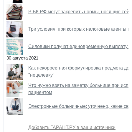
В БК РФ могут закрепить нормы, носящие сей
Три условия, при которых налоговые агенты 
Силовики получат единовременную выплату в 
30 августа 2021
Как некорректная формулировка предмета дог
"нецелевку"
Что нужно взять на заметку больнице при исп
пациентом
Электронные больничные: уточнено, какие св
Добавить ГАРАНТ.РУ в ваши источники