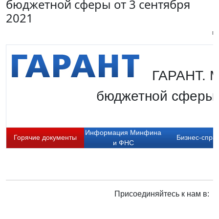
бюджетной сферы от 3 сентября
2021
Пи
ГАРАНТ. М
бюджетной сферы 
Информация Минфина
Горячие документы
Бизнес-спра
и ФНС
Присоединяйтесь к нам в: