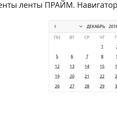
енты ленты ПРАЙМ. Навигатор
ДЕКАБРЬ
201
ПН
ВТ
СР
ЧТ
1
5
6
7
8
12
13
14
15
19
20
21
22
26
27
28
29