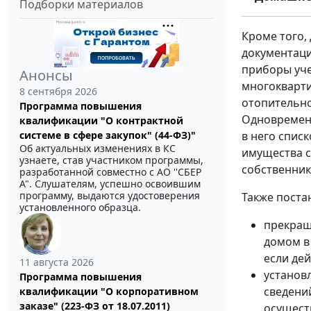
Подборки материалов
Кроме того,
документаци
приборы уче
Анонсы
многокварти
8 сентября 2026
отопительно
Программа повышения
Одновременн
квалификации "О контрактной
в него спис
системе в сфере закупок" (44-ФЗ)"
Об актуальных изменениях в КС
имущества с
узнаете, став участником программы,
собственни
разработанной совместно с АО ''СБЕР
А". Слушателям, успешно освоившим
программу, выдаются удостоверения
Также поста
установленного образца.
прекращ
домом в
если де
11 августа 2026
установ
Программа повышения
сведени
квалификации "О корпоративном
заказе" (223-ФЗ от 18.07.2011)
осущест