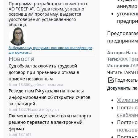
Программа разработана совместно с
аннулир
АО ''СБЕР А". Слушателям, успешно
уточнен
освоившим программу, выдаются
удостоверения установленного
предпри
образца.
Предполагае
предприним
Выберите тему программы повышения квалификации
Авторы:
Ната
для юристов ...
Новости
Теги:
ЖКХ
,
Пра
Источник:
ГАР
Суд обязал заключить трудовой
Читать ГАРАНТ
договор при признании отказа в
приеме незаконным
Подписать
6 авг 18:38
Судебная практика
Документы по
Резидентам РФ указали на нюансы
информирования об открытии счетов
Жилищны
за границей
Постанов
6 авг 18:27
Налоги и бухучет
снабжен
Племенные свидетельства и паспорта
Постанов
решено перевести в электронный
формат
пользов
6 авг 18:16
IT
Постанов