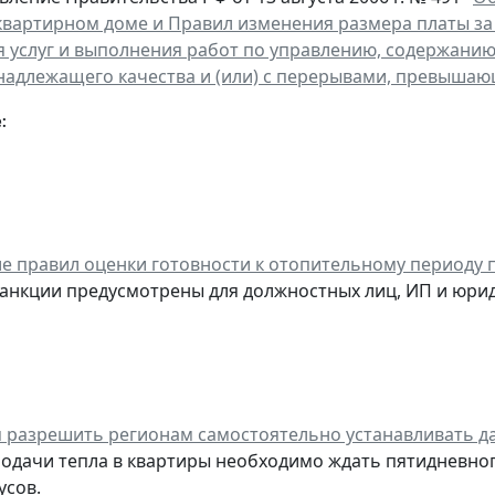
квартирном доме и Правил изменения размера платы за
я услуг и выполнения работ по управлению, содержани
надлежащего качества и (или) с перерывами, превыша
:
е правил оценки готовности к отопительному периоду 
нкции предусмотрены для должностных лиц, ИП и юрид
 разрешить регионам самостоятельно устанавливать да
подачи тепла в квартиры необходимо ждать пятидневно
усов.