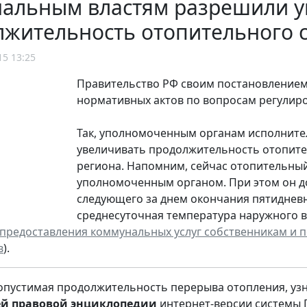
нальным властям разрешили у
лжительность отопительного 
15 13:25
Правительство РФ своим постановлением о
нормативных актов по вопросам регулиро
Так, уполномоченным органам исполните
увеличивать продолжительность отопите
региона. Напомним, сейчас отопительный
уполномоченным органом. При этом он до
следующего за днем окончания пятидневн
среднесуточная температура наружного в
предоставления коммунальных услуг собственникам и 
в
).
опустимая продолжительность перерыва отопления, уз
й правовой энциклопедии
интернет-версии системы 