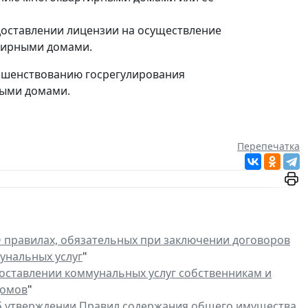
доставлении лицензии на осуществление
тирными домами.
ершенствованию госрегулирования
ными домами.
Перепечатка
 правилах, обязательных при заключении договоров
унальных услуг
"
оставлении коммунальных услуг собственникам и
домов
"
 утверждении Правил содержания общего имущества