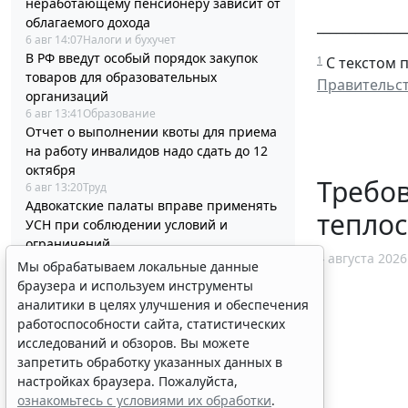
неработающему пенсионеру зависит от
облагаемого дохода
______________
6 авг 14:07
Налоги и бухучет
В РФ введут особый порядок закупок
С текстом п
1
товаров для образовательных
Правительст
организаций
6 авг 13:41
Образование
Отчет о выполнении квоты для приема
на работу инвалидов надо сдать до 12
октября
Требов
6 авг 13:20
Труд
Адвокатские палаты вправе применять
тепло
УСН при соблюдении условий и
ограничений
4 августа 2026
6 авг 12:58
Налоги и бухучет
Мы обрабатываем локальные данные
Контракты по однородным товарам
браузера и используем инструменты
можно заключать с одним и тем же
аналитики в целях улучшения и обеспечения
едпоставщиком
работоспособности сайта, статистических
6 авг 12:39
Бизнес
исследований и обзоров. Вы можете
В РФ утвердили стандарт медпомощи
запретить обработку указанных данных в
детям при наследственной
настройках браузера. Пожалуйста,
тирозинемии 1 типа
ознакомьтесь с условиями их обработки
.