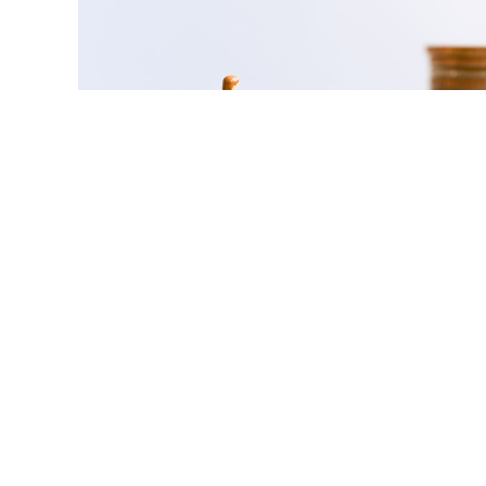
© ujiha / Фотобанк 123R
ы
общие требования
к организации и осуществлению рег
ных программ организаций теплоснабжения (кроме про
ьством об электроэнергетике). Предметом госконтроля 
ие Правительства РФ от 30 мая 2026 г. № 655
):
ботке, направлению на утверждение и реализации прогр
вам, срокам и показателям реализации мероприятий про
жению при реализации программ плановых показателей 