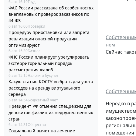
6 авг 16:19
Труд
ФАС России рассказала об особенностях
внеплановых проверок заказчиков по
44-ФЗ
6 авг 16:00
Проверки
Процедуру приостановки или запрета
Собственник
реализации опасной продукции
нем
оптимизируют
6 авг 15:39
Бизнес
Сейчас тако
ФНС России планирует урегулировать
экстерриториальный порядок
рассмотрения жалоб
6 авг 15:15
Налоги и бухучет
Какую статью КОСГУ выбрать для учета
расходов на аренду виртуального
Собственник 
сервера
6 авг 14:54
Бюджетный учет
Нередко в 
Президент РФ отменил спецрежим для
имуществом,
депозитов физлиц из недружественных
законопроек
стран
региональны
6 авг 14:31
Общество
Социальный вычет на лечение
помещения и