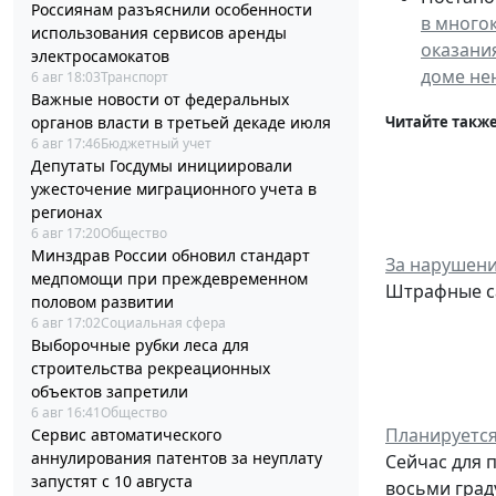
Россиянам разъяснили особенности
в много
использования сервисов аренды
оказани
электросамокатов
доме не
6 авг 18:03
Транспорт
Важные новости от федеральных
Читайте также
органов власти в третьей декаде июля
6 авг 17:46
Бюджетный учет
Депутаты Госдумы инициировали
ужесточение миграционного учета в
регионах
6 авг 17:20
Общество
Минздрав России обновил стандарт
За нарушени
медпомощи при преждевременном
Штрафные са
половом развитии
6 авг 17:02
Социальная сфера
Выборочные рубки леса для
строительства рекреационных
объектов запретили
6 авг 16:41
Общество
Планируется
Сервис автоматического
аннулирования патентов за неуплату
Сейчас для 
запустят с 10 августа
восьми град