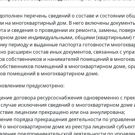
 дополнен перечень сведений о составе и состоянии об
и на многоквартирный дом. В него включены документ
та и сведения о проведении их ремонта, замены, пов
рном доме индивидуальными, общими (квартирными) пр
му периоду и выданные паспорта готовности многоквар
о расширен состав иных документов, связанных с упр
ков собственников и нанимателей помещений в многок
обственников помещений в многоквартирном доме, ор
ков помещений в многоквартирном доме.
новлением предусмотрено:
ение договора ресурсоснабжения одновременно с пре
 случае исключения сведений о многоквартирном доме из
йствие лицензии прекращено или она аннулирована;
ление порядка прекращения деятельности по управлен
й о многоквартирном доме из реестра лицензий субъек
вление предпринимательской деятельности по управл