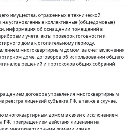
щего имущества, отраженных в технической
ы на установленные коллективные (общедомовые)
ерки, информация об оснащении помещений в
иборами учета, акты проверок готовности к
тирного дома к отопительному периоду.
авлением многоквартирным домом, за счет включения
вартирном доме, договоров об использовании общего
игиналов решений и протоколов общих собраний
кращением договора управления многоквартирным
 реестра лицензий субъекта РФ, а также в случае,
ию многоквартирным домом в связи с исключением
та РФ, прекращением действия лицензии на
ению многоквартирными домами или ее