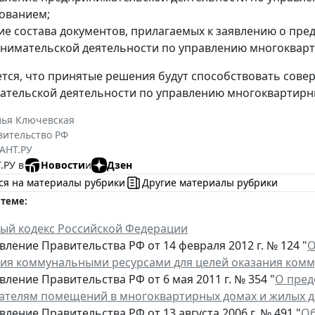
ованием;
ие состава документов, прилагаемых к заявлению о пре
нимательской деятельности по управлению многоквар
тся, что принятые решения будут способствовать сов
ательской деятельности по управлению многоквартир
лья Ключевская
вительство РФ
АНТ.РУ
.РУ в
Новости
и
Дзен
ся на материалы рубрики
Другие материалы рубрики
 теме:
й кодекс Российской Федерации
ление Правительства РФ от 14 февраля 2012 г. № 124 "
О
ия коммунальными ресурсами для целей оказания комм
ление Правительства РФ от 6 мая 2011 г. № 354 "
О пред
ателям помещений в многоквартирных домах и жилых 
ление Правительства РФ от 13 августа 2006 г. № 491 "
Об