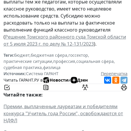
выплаты тем же педагогам, которые осуществляли
классное руководство, имеет место нецелевое
использование средств. Субсидию можно
расходовать только на выплаты за фактическое
выполнение функций классного руководителя
(
Решение Томского районного суда Томской области
от 5 июля 2023 г. по делу № 12-131/2023
).
Теги:
бюджет
,
бюджетная сфера
,
госсектор
,
практические ситуации
,
профессия
,
социальная сфера
,
судебная практика
,
физлица
Источник:
Система ГАРАНТ
Перепечатка
Читать ГАРАНТ.РУ в
Новости
и
Дзен
Читайте также:
Премии, выплаченные лауреатам и победителям
конкурса "Учитель года России", освобождаются от
НДФЛ