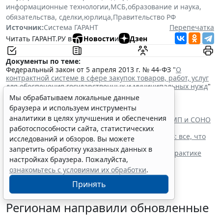
информационные технологии
,
МСБ
,
образование и наука
,
обязательства, сделки
,
юрлица
,
Правительство РФ
Источник:
Система ГАРАНТ
Перепечатка
Читать ГАРАНТ.РУ в
Новости
и
Дзен
Документы по теме:
Федеральный закон от 5 апреля 2013 г. № 44-ФЗ "
О
контрактной системе в сфере закупок товаров, работ, услуг
для обеспечения государственных и муниципальных нужд
"
Читайте также:
Мы обрабатываем локальные данные
При оценке заявок нужно учитывать системы
браузера и используем инструменты
налогообложения участников
аналитики в целях улучшения и обеспечения
Максимальную цену контракта при закупках у СМП и СОНО
повысят до 30 млн руб.
работоспособности сайта, статистических
Малые электронные закупки по ч. 14 ст. 93 44-ФЗ: все, что
исследований и обзоров. Вы можете
нужно знать заказчику в 2026 году
запретить обработку указанных данных в
Контрактная система: актуальные тенденции в практике
настройках браузера. Пожалуйста,
Верховного Суда РФ
ознакомьтесь с условиями их обработки
.
Принять
Регионам направили обновленные