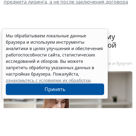
предмета лизинга, а не после заключения договора
ФНС России рассказала малому
Мы обрабатываем локальные данные
браузера и используем инструменты
бизнесу о порядке упрощенной
аналитики в целях улучшения и обеспечения
ликвидации компании
работоспособности сайта, статистических
исследований и обзоров. Вы можете
7 августа 2026 18:16
Налоги и бухучет
запретить обработку указанных данных в
настройках браузера. Пожалуйста,
ознакомьтесь с условиями их обработки
.
Принять