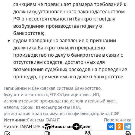
санкциям не превышает размера требований к
должнику, установленного законодательством
РФ о несостоятельности (банкротстве) для
возбуждения производства по делу о
банкротстве;
судом возвращено заявление о признании
должника банкротом или прекращено
производство по делу о банкротстве в связи с
отсутствием средств, достаточных для
возмещения судебных расходов на проведение
процедур, применяемых в деле о банкротстве.
Теги:
банки и банковская система
,
банкротство
,
бухучет и отчетность
,
ЕГРЮЛ
,
инициативы
,
ИП
,
исполнительное производство
,
исполнительный лист
,
налоги, сборы, взносы
,
проекты НПА
,
регистрация прав на имущество
,
физлица
,
юрлица
,
СФР
Источник:
Система ГАРАНТ
Перепечатка
Читать ГАРАНТ.РУ в
Новости
и
Дзен