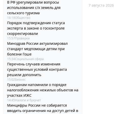
В РФ урегулировали вопросы
7 августа 2026
использования с/х земель для
сельского туризма
16:18
Общество
Порядок подтверждения статуса
эксперта в законе о госконтроле
скорректировали
15:57
Проверки
Минздрав России актуализировал
стандарт медпомощи детям при
болезни Гоше
15:34
Социальная сфера
Перечень случаев изменения
существенных условий контракта
решили дополнить
15:02
Бизнес
Гражданам напомнили о порядке
налогообложения нежилых объектов на
участках ИЖС
14:45
Налоги и бухучет
Минцифры России не собирается
вводить ограничения на доступ детей в