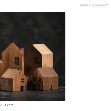
Налоги и бухучет
123RF.com