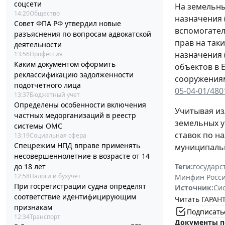
соцсети
На земельны
14:20
Общество
назначения 
Совет ФПА РФ утвердил новые
вспомогател
разъяснения по вопросам адвокатской
прав на так
деятельности
назначения 
13:56
Профессия
Каким документом оформить
объектов в 
реклассификацию задолженности
сооружениям
подотчетного лица
05-04-01/480
13:37
Бюджетный учет
Определены особенности включения
Учитывая из
частных медорганизаций в реестр
земельных у
системы ОМС
ставок по н
13:19
Социальная сфера
Спецрежим НПД вправе применять
муниципальн
несовершеннолетние в возрасте от 14
до 18 лет
Теги:
государс
12:58
Налоги и бухучет
Минфин Росс
При госрегистрации судна определят
Источник:
Си
соответствие идентифицирующим
Читать ГАРАНТ
признакам
Подписать
12:34
Транспорт
Документы п