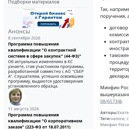
Подборки материалов
Так, наприм
поручения, 
договор
Анонсы
комисси
8 сентября 2026
контрак
Программа повышения
иностра
квалификации "О контрактной
таможен
системе в сфере закупок" (44-ФЗ)"
Об актуальных изменениях в КС
процеду
узнаете, став участником программы,
террито
разработанной совместно с АО ''СБЕР
деклара
А". Слушателям, успешно освоившим
программу, выдаются удостоверения
установленного образца.
Минфин Росс
вышеуказанн
08/65734
).
11 августа 2026
Авторы:
Екат
Программа повышения
Теги:
налоги, 
квалификации "О корпоративном
Минфин Росс
заказе" (223-ФЗ от 18.07.2011)