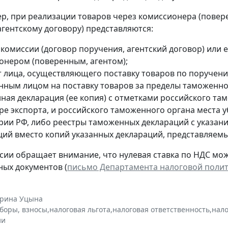
ер, при реализации товаров через комиссионера (повере
агентскому договору) представляются:
 комиссии (договор поручения, агентский договор) или
онером (поверенным, агентом);
т лица, осуществляющего поставку товаров по поручени
нным лицом на поставку товаров за пределы таможенно
ная декларация (ее копия) с отметками российского та
ре экспорта, и российского таможенного органа места у
рии РФ, либо реестры таможенных деклараций с указан
ций вместо копий указанных деклараций, представляем
ии обращает внимание, что нулевая ставка по НДС мо
ых документов (
письмо Департамента налоговой полити
ерина Уцына
сборы, взносы
,
налоговая льгота
,
налоговая ответственность
,
нало
ии