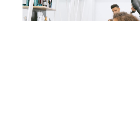
© serhiibobyk / Фотобанк 1
ответила на популярные вопросы по применению налога
 рассказали о формировании чеков, об освобождении от
ликация появилась на официальной странице налоговой 
ога при получении дохода самозанятым от ИП.
Нало
ежим для самозанятых граждан, который применяется с 
г. № 422-ФЗ "
О проведении эксперимента по установлен
альный доход
".