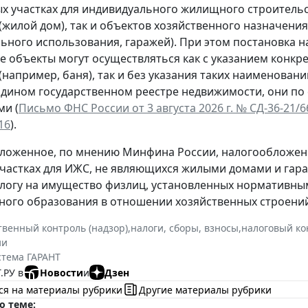
х участках для индивидуального жилищного строительс
(жилой дом), так и объектов хозяйственного назначени
ьного использования, гаражей). При этом постановка н
ие объекты могут осуществляться как с указанием кон
(например, баня), так и без указания таких наименован
Едином государственном реестре недвижимости, они по
и (
Письмо ФНС России от 3 августа 2026 г. № СД-36-21/
16
).
ложенное, по мнению Минфина России, налогообложен
частках для ИЖС, не являющихся жилыми домами и гара
алогу на имущество физлиц, установленных нормативны
ого образования в отношении хозяйственных строений
твенный контроль (надзор)
,
налоги, сборы, взносы
,
налоговый ко
ии
стема ГАРАНТ
.РУ в
Новости
и
Дзен
ся на материалы рубрики
Другие материалы рубрики
о теме: