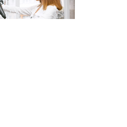
23RF.com
 на профессиональный доход. В частности,
 отчетности и о ставках налога при получении
службы в соцсети "ВКонтакте".
г на профессиональный доход – это специальный
2019 года. Он установлен Федеральным законом от 27
ию специального налогового режима "Налог на