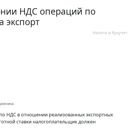
ении НДС операций по
а экспорт
Налоги и бухучет
одженика
 по НДС в отношении реализованных экспортных
ьготной ставки налогоплательщик должен