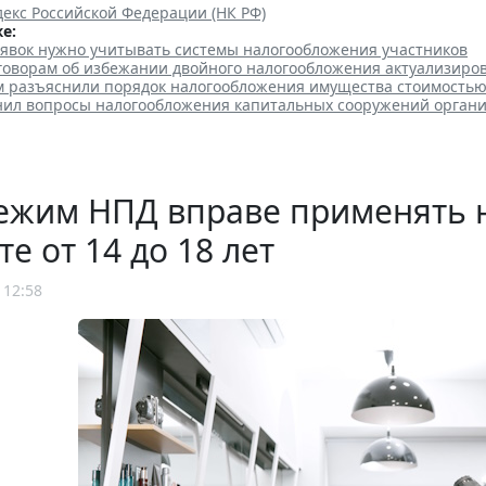
екс Российской Федерации (НК РФ)
е:
аявок нужно учитывать системы налогообложения участников
говорам об избежании двойного налогообложения актуализиро
 разъяснили порядок налогообложения имущества стоимостью 
нил вопросы налогообложения капитальных сооружений орган
ежим НПД вправе применять 
те от 14 до 18 лет
 12:58