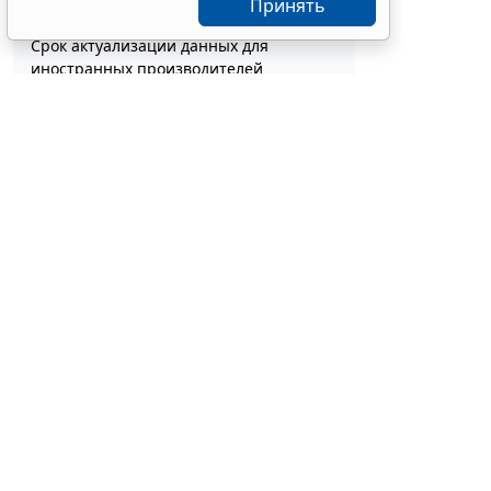
госслужащих
Принять
10:04
Бюджетный учет
Срок актуализации данных для
иностранных производителей
медизделий продлили
09:30
Социальная сфера
Суд обязал заключить трудовой
договор при признании отказа в
приеме незаконным
6 авг 18:38
Судебная практика
Резидентам РФ указали на нюансы
информирования об открытии счетов
за границей
ФНС России 
6 авг 18:27
Налоги и бухучет
самозанятым
Племенные свидетельства и паспорта
решено перевести в электронный
дохода. Пуб
формат
6 авг 18:16
IT
Ставка нал
Россиянам разъяснили особенности
налоговый р
использования сервисов аренды
ноября 2018 
электросамокатов
профессион
6 авг 18:03
Транспорт
Важные новости от федеральных