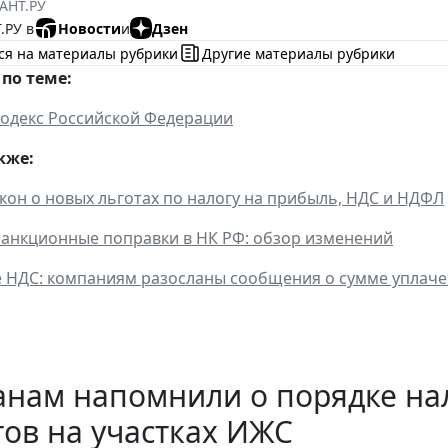
АНТ.РУ
.РУ в
Новости
и
Дзен
ся на материалы рубрики
Другие материалы рубрики
по теме:
одекс Российской Федерации
кже:
кон о новых льготах по налогу на прибыль, НДС и НДФЛ
анкционные поправки в НК РФ: обзор изменений
НДС: компаниям разосланы сообщения о сумме уплаче
анам напомнили о порядке н
ов на участках ИЖС