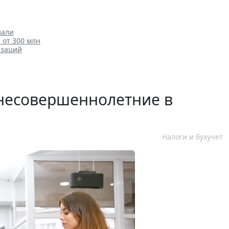
вали
от 300 млн
изаций
несовершеннолетние в
Налоги и бухучет