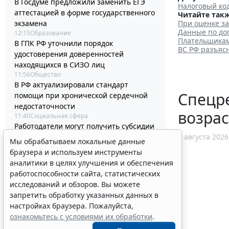
В Госдуме предложили заменить ЕГЭ
Налоговый код
аттестацией в форме государственного
Читайте такж
экзамена
При оценке з
Данные по до
12:15
Образование
Плательщикам
В ГПК РФ уточнили порядок
ВС РФ разъяс
удостоверения доверенностей
находящихся в СИЗО лиц
11:56
Общество
В РФ актуализировали стандарт
Спецр
помощи при хронической сердечной
недостаточности
возрас
11:40
Социальная сфера
Работодатели могут получить субсидии
при трудоустройстве одиноких
7 августа 2026
Мы обрабатываем локальные данные
родителей
браузера и используем инструменты
10:54
Труд
аналитики в целях улучшения и обеспечения
Процедуру заключения контракта по
работоспособности сайта, статистических
итогам электронного запроса
исследований и обзоров. Вы можете
котировок уточнят
запретить обработку указанных данных в
10:32
Бизнес
настройках браузера. Пожалуйста,
В РФ выпустили методичку по
ознакомьтесь с условиями их обработки
.
соцзаказу и выбору КВР при обучении