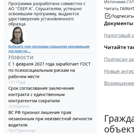
Источник:
ГАР
Программа разработана совместно с
Читать ГАРАНТ
АО ''СБЕР А". Слушателям, успешно
освоившим программу, выдаются
Подписать
удостоверения установленного
Документы 
образца.
Налоговый к
Читайте та
Выберите тему программы повышения квалификации
для юристов ...
Новости
Подписан за
С 1 февраля 2027 года заработает ГОСТ
по психосоциальным рискам на
Новые антис
рабочем месте
17:11
Труд
Возмещение 
Срок согласования заключения
контракта с единственным
контрагентом сократили
16:55
Бизнес
ВС РФ признал лишение прав
Гражд
незаконным при неизвестной личности
водителя
объект
16:37
Транспорт