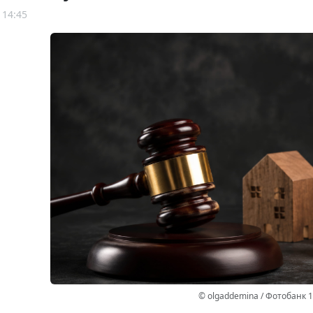
 14:45
© olgaddemina / Фотобанк 