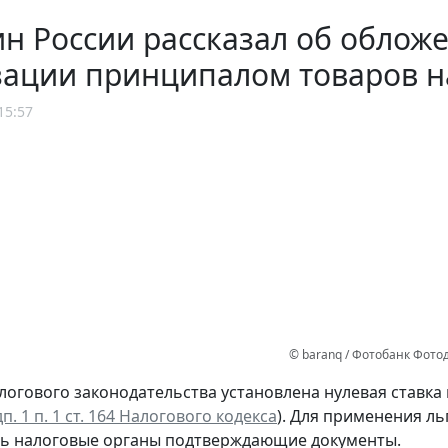
н России рассказал об облож
ации принципалом товаров н
15:57
© baranq / Фотобанк Фот
огового законодательства установлена нулевая ставка
п. 1 п. 1 ст. 164 Налогового кодекса
). Для применения л
ть налоговые органы подтверждающие документы.