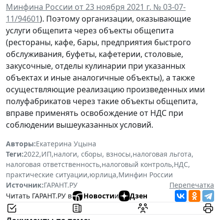
Минфина России от 23 ноября 2021 г. № 03-07-
11/94601
). Поэтому организации, оказывающие
услуги общепита через объекты общепита
(рестораны, кафе, бары, предприятия быстрого
обслуживания, буфеты, кафетерии, столовые,
закусочные, отделы кулинарии при указанных
объектах и иные аналогичные объекты), а также
осуществляющие реализацию произведенных ими
полуфабрикатов через такие объекты общепита,
вправе применять освобождение от НДС при
соблюдении вышеуказанных условий.
Авторы:
Екатерина Уцына
Теги:
2022
,
ИП
,
налоги, сборы, взносы
,
налоговая льгота
,
налоговая ответственность
,
налоговый контроль
,
НДС
,
практические ситуации
,
юрлица
,
Минфин России
Источник:
ГАРАНТ.РУ
Перепечатка
Читать ГАРАНТ.РУ в
Новости
и
Дзен