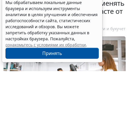
Спецрежим НПД вправе применять
Мы обрабатываем локальные данные
браузера и используем инструменты
несовершеннолетние в возрасте от
аналитики в целях улучшения и обеспечения
14 до 18 лет
работоспособности сайта, статистических
исследований и обзоров. Вы можете
7 августа 2026 12:58
Налоги и бухучет
запретить обработку указанных данных в
настройках браузера. Пожалуйста,
ознакомьтесь с условиями их обработки
.
Принять
© serhiibobyk / Фотобанк 123RF.com
ФНС России ответила на популярные вопросы по
применению налога на профессиональный доход. В