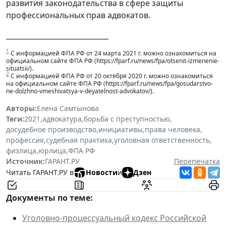
развития законодательства в сфере защиты
профессиональных прав адвокатов.
_____________________________
1
С информацией ФПА РФ от 24 марта 2021 г. можно ознакомиться на
официальном сайте ФПА РФ (https://fparf.ru/news/fpa/otsenit-izmenenie-
situatsii/).
2
С информацией ФПА РФ от 20 октября 2020 г. можно ознакомиться
на официальном сайте ФПА РФ (https://fparf.ru/news/fpa/gosudarstvo-
ne-dolzhno-vmeshivatsya-v-deyatelnost-advokatov/).
Авторы:
Елена Самтынова
Теги:
2021
,
адвокатура
,
борьба с преступностью
,
досудебное производство
,
инициативы
,
права человека
,
профессия
,
судебная практика
,
уголовная ответственность
,
физлица
,
юрлица
,
ФПА РФ
Источник:
ГАРАНТ.РУ
Перепечатка
Читать ГАРАНТ.РУ в
Новости
и
Дзен
Документы по теме:
Уголовно-процессуальный кодекс Российской