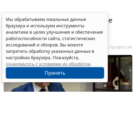
Совет ФПА РФ утвердил новые
Мы обрабатываем локальные данные
браузера и используем инструменты
разъяснения по вопросам
аналитики в целях улучшения и обеспечения
адвокатской деятельности
работоспособности сайта, статистических
исследований и обзоров. Вы можете
7 августа 2026 13:56
Профессия
запретить обработку указанных данных в
настройках браузера. Пожалуйста,
ознакомьтесь с условиями их обработки
.
Принять
© pressmaster / Фотобанк 123RF.com