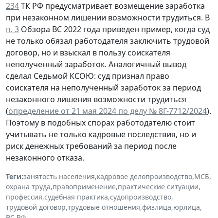
234
ТК РФ предусматривает возмещение заработка
при незаконном лишении возможности трудиться. В
п. 3
Обзора ВС 2022 года приведен пример, когда суд
не только обязал работодателя заключить трудовой
договор, но и взыскал в пользу соискателя
неполученный заработок. Аналогичный вывод
сделал Седьмой КСОЮ: суд признал право
соискателя на неполученный заработок за период
незаконного лишения возможности трудиться
(
определение от 21 мая 2024 по делу № 8Г-7712/2024
).
Поэтому в подобных спорах работодателю стоит
учитывать не только кадровые последствия, но и
риск денежных требований за период после
незаконного отказа.
Теги:
занятость населения
,
кадровое делопроизводство
,
МСБ
,
охрана труда
,
правоприменение
,
практические ситуации
,
профессия
,
судебная практика
,
судопроизводство
,
трудовой договор
,
трудовые отношения
,
физлица
,
юрлица
,
ВС РФ