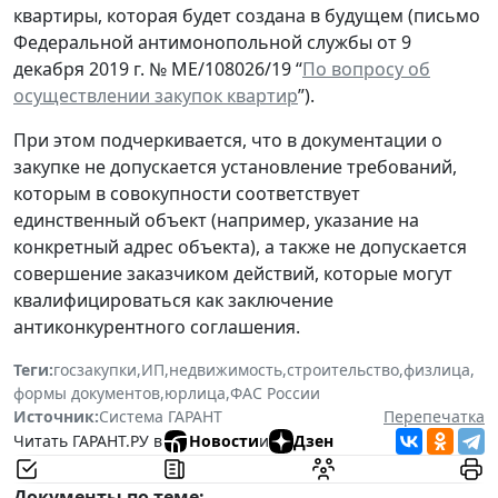
квартиры, которая будет создана в будущем (письмо
Федеральной антимонопольной службы от 9
декабря 2019 г. № МЕ/108026/19 “
По вопросу об
осуществлении закупок квартир
”).
При этом подчеркивается, что в документации о
закупке не допускается установление требований,
которым в совокупности соответствует
единственный объект (например, указание на
конкретный адрес объекта), а также не допускается
совершение заказчиком действий, которые могут
квалифицироваться как заключение
антиконкурентного соглашения.
Теги:
госзакупки
,
ИП
,
недвижимость
,
строительство
,
физлица
,
формы документов
,
юрлица
,
ФАС России
Источник:
Система ГАРАНТ
Перепечатка
Читать ГАРАНТ.РУ в
Новости
и
Дзен
Документы по теме: