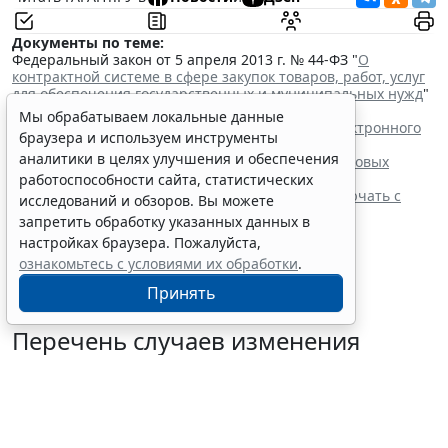
Документы по теме:
Федеральный закон от 5 апреля 2013 г. № 44-ФЗ "
О
контрактной системе в сфере закупок товаров, работ, услуг
для обеспечения государственных и муниципальных нужд
"
Читайте также:
Мы обрабатываем локальные данные
Процедуру заключения контракта по итогам электронного
браузера и используем инструменты
запроса котировок уточнят
аналитики в целях улучшения и обеспечения
ФАС России рассказала об особенностях внеплановых
проверок заказчиков по 44-ФЗ
работоспособности сайта, статистических
Контракты по однородным товарам можно заключать с
исследований и обзоров. Вы можете
одним и тем же едпоставщиком
запретить обработку указанных данных в
При оценке заявок нужно учитывать системы
настройках браузера. Пожалуйста,
налогообложения участников
ознакомьтесь с условиями их обработки
.
Принять
Перечень случаев изменения
существенных условий контракта
решили дополнить
7 августа 2026 15:02
Бизнес