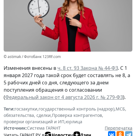
© astimak / Фотобанк 123RF.com
Изменения внесены в
ч. 8 ст. 93 Закона № 44-ФЗ
. С 1
января 2027 года такой срок будет составлять не 8, а
5 рабочих дней со дня, следующего за днем
поступления обращения о согласовании
(
Федеральный закон от 4 августа 2026 г. № 279-ФЗ
).
Теги:
госзакупки
,
государственный контроль (надзор)
,
МСБ
,
обязательства, сделки
,
Проверка контрагентов
,
проверки организаций и ИП
,
юрлица
Источник:
Система ГАРАНТ
Перепечатка
Читать ГАРАНТ.РУ в
Новости
и
Дзен