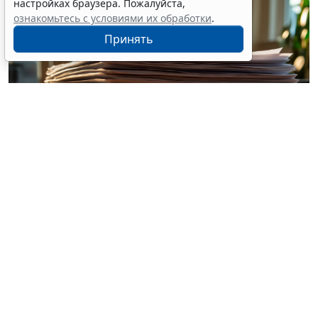
настройках браузера. Пожалуйста,
ознакомьтесь с условиями их обработки
.
Принять
© vitaliyborkovskiy / Фотобанк 123RF.com
Организации, ведущие деятельность, связанную с
добычей углеводородного сырья на новом морском
месторождении углеводородного сырья,
вправе
обратиться в ФНС России, с заявлением о
согласовании порядка распределения
соответствующих
расходов
. Уточнены требования к
оформлению такого заявления: отметка о печати