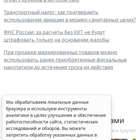
Транспортный налог: как подтвердить
использование авиации в медико-санитарных целях?
ФНС России: за расчеты без ККТ не будут
штрафовать только на основании жалобы
При продаже маркированных товаров можно
использовать ранее приобретенные фискальные
накопители до истечения срока их действия
ФНС России рассказала
Мы обрабатываем локальные данные
браузера и используем инструменты
налогоплательщикам об
аналитики в целях улучшения и обеспечения
изменениях в работе с акцизами
работоспособности сайта, статистических
исследований и обзоров. Вы можете
10 августа 2026 12:10
Налоги и бухучет
запретить обработку указанных данных в