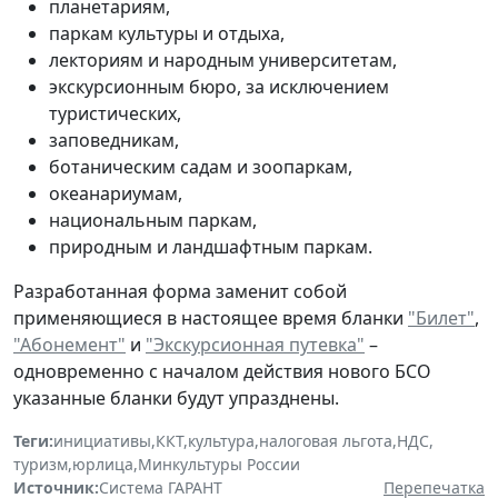
планетариям,
паркам культуры и отдыха,
лекториям и народным университетам,
экскурсионным бюро, за исключением
туристических,
заповедникам,
ботаническим садам и зоопаркам,
океанариумам,
национальным паркам,
природным и ландшафтным паркам.
Разработанная форма заменит собой
применяющиеся в настоящее время бланки
"Билет"
,
"Абонемент"
и
"Экскурсионная путевка"
–
одновременно с началом действия нового БСО
указанные бланки будут упразднены.
Теги:
инициативы
,
ККТ
,
культура
,
налоговая льгота
,
НДС
,
туризм
,
юрлица
,
Минкультуры России
Источник:
Система ГАРАНТ
Перепечатка