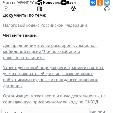
Читать ГАРАНТ.РУ в
Новости
и
Дзен
Документы по теме:
Налоговый кодекс Российской Федерации
Читайте также:
Для предпринимателей расширен функционал
мобильной версии "Личного кабинета
налогоплательщика"
Утвержден новый порядок регистрации и снятия с
учета страхователей-физлиц, заключивших с
работниками трудовые и гражданско-правовые
договоры
Организация может вести и иную деятельность, не
совпадающую присвоенному ей коду по ОКВЭД
Организации не могут отказать в регистрации при