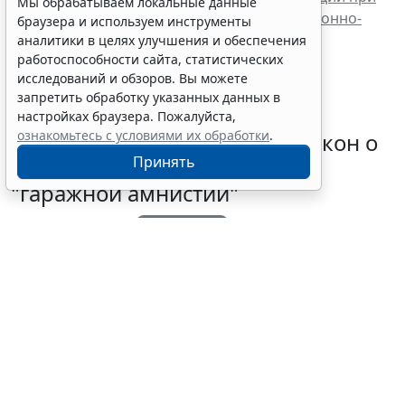
Мы обрабатываем локальные данные
несоответствии кода ОКВЭД ее огранизационно-
браузера и используем инструменты
правовой форме
аналитики в целях улучшения и обеспечения
работоспособности сайта, статистических
исследований и обзоров. Вы можете
запретить обработку указанных данных в
настройках браузера. Пожалуйста,
ознакомьтесь с условиями их обработки
.
Владимир Путин подписал закон о
Принять
продлении срока действия
"гаражной амнистии"
4 августа 2026 18:46
Практика
Выбор редакции