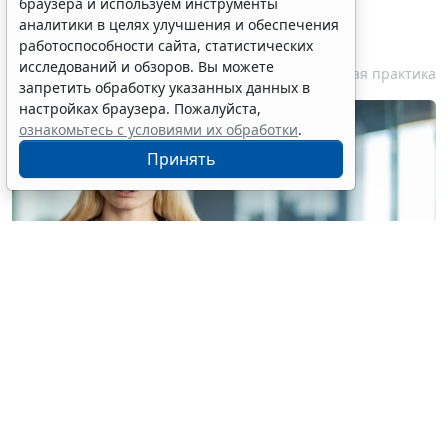
браузера и используем инструменты
медработника недопустимо
аналитики в целях улучшения и обеспечения
публиковать без его согласия
работоспособности сайта, статистических
исследований и обзоров. Вы можете
7 августа 2026 18:27
Судебная практика
запретить обработку указанных данных в
настройках браузера. Пожалуйста,
ознакомьтесь с условиями их обработки
.
Принять
© voronaman / Фотобанк 123RF.com
Конституционный Суд РФ отказал интернет-порталу
без статуса СМИ в приеме жалобы на
пункты 6
и
7
части 1 статьи 6
Закона о персональных данных