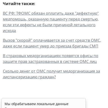
Читайте также:
ВС РФ: ТФОМС обязан оплатить даже "дефектную"
медпомощь, оказанную пациенту перед смертью,
если эти дефекты не были причиной летального
исхода
Вызов "скорой" оплачивается за счет средств ОМС,
даже если пациент умер до приезда бригады СМП
В страховых медорганизациях появятся офисы по
защите прав застрахованных в системе ОМС лиц
Сколько денег от ОМС получит медорганизация за
диспансеризацию граждан?
Персональные данные
Мы обрабатываем локальные данные