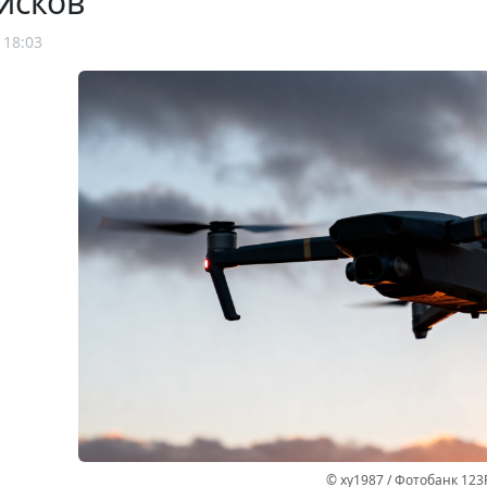
исков
 18:03
© xy1987 / Фотобанк 123