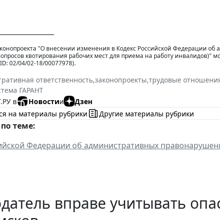
________________
аконопроекта "О внесении изменения в Кодекс Российской Федерации об
опросов квотирования рабочих мест для приема на работу инвалидов)" 
ID: 02/04/02-18/00077978).
ративная ответственность
,
законопроекты
,
трудовые отношени
стема ГАРАНТ
.РУ в
Новости
и
Дзен
ся на материалы рубрики
Другие материалы рубрики
по теме:
ийской Федерации об административных правонарушен
датель вправе учитывать опа