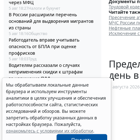
Документы п
через МФЦ
Трудовой коде
5 авг 18:27
Налоги и бухучет
Читайте такж
В России расширили перечень
Пресечение а
оснований для выдворения мигрантов
МЧС России п
из страны
Нефтяные пла
Исключение с
5 авг 18:16
Общество
Работодатель вправе учитывать
опасность от БПЛА при оценке
профрисков
5 авг 18:03
Труд
Предел
Водителям рассказали о случаях
неприменения скидки к штрафам
день в
за нарушение ПДД
5 авг 17:45
Транспорт
Мы обрабатываем локальные данные
5 августа 2026
Налогоплательщикам напомнили об
браузера и используем инструменты
упрощенном порядке регистрации ККТ
аналитики в целях улучшения и обеспечения
через ЛК
работоспособности сайта, статистических
5 авг 17:12
Бизнес
исследований и обзоров. Вы можете
Глава государства утвердил поправки в
запретить обработку указанных данных в
НК РФ для стабилизации топливного
настройках браузера. Пожалуйста,
рынка
ознакомьтесь с условиями их обработки
.
5 авг 16:54
Налоги и бухучет