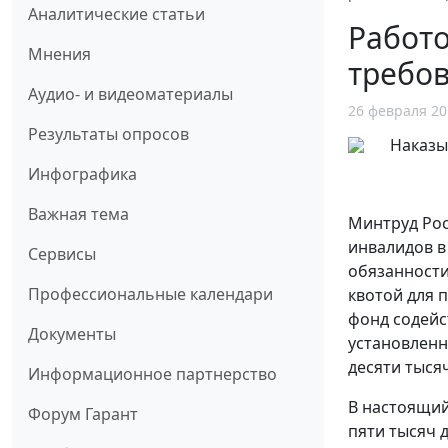
Аналитические статьи
Работо
Мнения
требов
Аудио- и видеоматериалы
26 февраля 20
Результаты опросов
Инфографика
Важная тема
Минтруд Рос
инвалидов в
Сервисы
обязанности
Профессиональные календари
квотой для 
фонд содейс
Документы
установленн
десяти тысяч
Информационное партнерство
В настоящий
Форум Гарант
пяти тысяч д