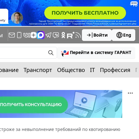
м
Войти
Eng
Перейти в систему ГАРАНТ
ование
Транспорт
Общество
IT
Профессия
П
 строже за невыполнение требований по квотированию