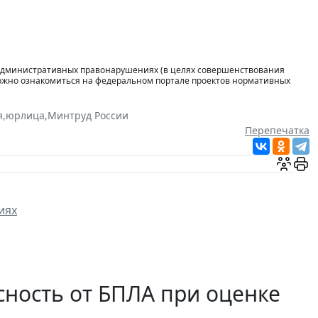
 административных правонарушениях (в целях совершенствования
можно ознакомиться на федеральном портале проектов нормативных
я
,
юрлица
,
Минтруд России
Перепечатка
иях
сность от БПЛА при оценке