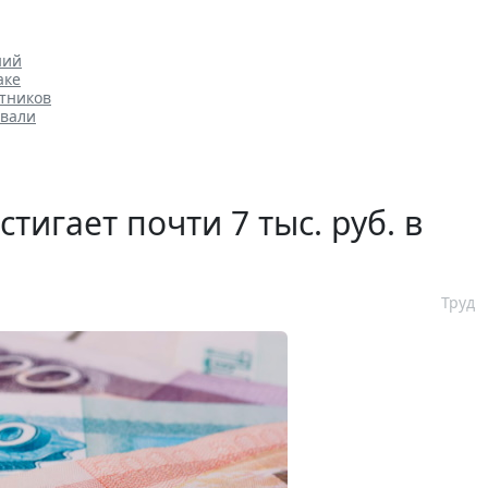
ний
аке
тников
овали
игает почти 7 тыс. руб. в
Труд