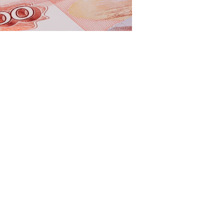
123RF.com
пособности в РФ в текущем году. Она составляет
мера оплаты труда (МРОТ) за полный календарный
дарный день выплачиваются следующие суммы: 873,97
– в месяце 28 дней. " Информацию об открытии,
услуг в разделе "Здоровье", – рассказали в