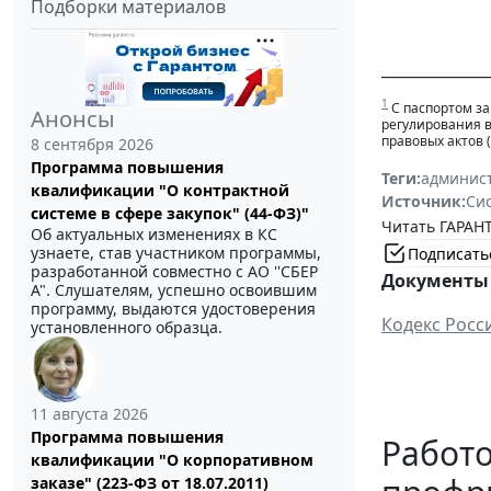
Подборки материалов
______________
1
С паспортом з
Анонсы
регулирования в
правовых актов (
8 сентября 2026
Программа повышения
Теги:
админист
квалификации "О контрактной
Источник:
Си
системе в сфере закупок" (44-ФЗ)"
Читать ГАРАНТ
Об актуальных изменениях в КС
узнаете, став участником программы,
Подписать
разработанной совместно с АО ''СБЕР
Документы 
А". Слушателям, успешно освоившим
программу, выдаются удостоверения
Кодекс Росс
установленного образца.
11 августа 2026
Программа повышения
Работо
квалификации "О корпоративном
заказе" (223-ФЗ от 18.07.2011)