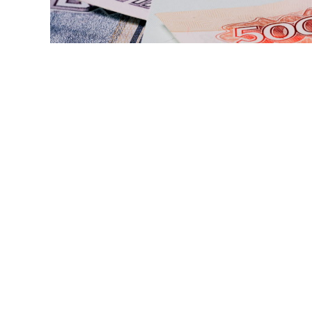
©cc0collection / Фотобанк 
максимальную величину пособия по временной нетрудос
. за один полный рабочий день.
змер выплаты не может быть меньше минимального раз
26 году это 27 093 руб.). Следовательно, за один кален
яце 31 день, 903,10 руб. – в месяце 30 дней, 967,61 руб. 
 закрытии больничного можно посмотреть на портале гос
 канале госоргана в мессенджере МАХ.