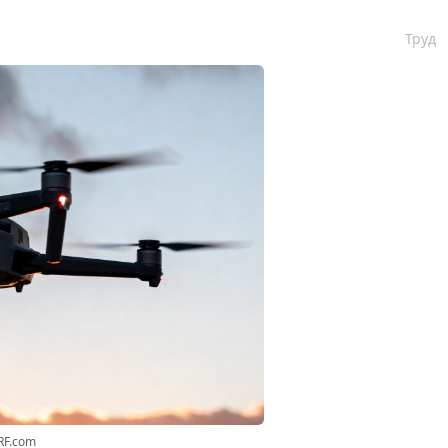
Труд
RF.com