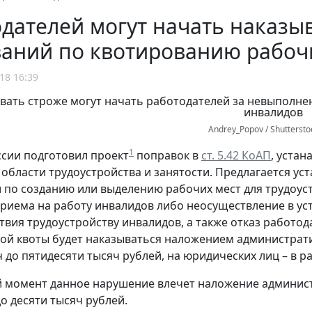
дателей могут начать наказы
аний по квотированию рабочи
18 16:39
Andrey_Popov / Shutterst
1
сии подготовил проект
поправок в
ст. 5.42 КоАП
, уста
 области трудоустройства и занятости. Предлагается у
 по созданию или выделению рабочих мест для трудоуст
приема на работу инвалидов либо неосуществление в у
твия трудоустройству инвалидов, а также отказ работод
ой квоты будет наказываться наложением администрат
 до пятидесяти тысяч рублей, на юридических лиц – в раз
 момент данное нарушение влечет наложение админист
о десяти тысяч рублей.