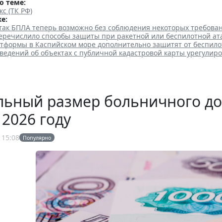
о теме:
кс (ТК РФ)
е:
так БПЛА теперь возможно без соблюдения некоторых требова
еречислило способы защиты при ракетной или беспилотной ат
тформы в Каспийском море дополнительно защитят от беспило
ведений об объектах с публичной кадастровой карты урегулир
ьный размер больничного дост
 2026 году
 15:08
Популярно