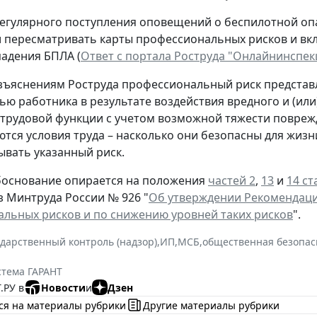
регулярного поступления оповещений о беспилотной о
и пересматривать карты профессиональных рисков и вк
падения БПЛА (
Ответ с портала Роструда "Онлайнинспек
зъяснениям Роструда профессиональный риск представ
вью работника в результате воздействия вредного и (ил
трудовой функции с учетом возможной тяжести повре
ются условия труда – насколько они безопасны для жизн
ывать указанный риск.
боснование опирается на положения
частей 2
,
13
и
14 ст
з Минтруда России № 926 "
Об утверждении Рекомендаци
льных рисков и по снижению уровней таких рисков
".
ударственный контроль (надзор)
,
ИП
,
МСБ
,
общественная безопас
стема ГАРАНТ
.РУ в
Новости
и
Дзен
ся на материалы рубрики
Другие материалы рубрики