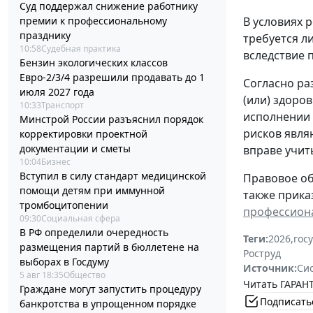
Суд поддержал снижение работнику
премии к профессиональному
В условиях 
празднику
требуется л
10:58
Судебная практика
вследствие 
Бензин экологических классов
Евро-2/3/4 разрешили продавать до 1
Согласно ра
июля 2027 года
(или) здоро
10:33
Транспорт
исполнении 
Минстрой России разъяснил порядок
рисков явля
корректировки проектной
документации и сметы
вправе учит
10:04
Бизнес
Вступил в силу стандарт медицинской
Правовое о
помощи детям при иммунной
также прика
тромбоцитопении
профессиона
09:30
Социальная сфера
В РФ определили очередность
Теги:
2026
,
гос
размещения партий в бюллетене на
Роструд
выборах в Госдуму
Источник:
Си
5 авг 18:35
Общество
Читать ГАРАНТ
Граждане могут запустить процедуру
Подписать
банкротства в упрощенном порядке