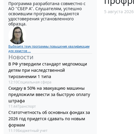
профр
Программа разработана совместно с
АО ''СБЕР А". Слушателям, успешно
5 августа 2026
освоившим программу, выдаются
удостоверения установленного
образца.
Выберите тему программы повышения квалификации
для юристов ...
Новости
В РФ утвердили стандарт медпомощи
детям при наследственной
тирозинемии 1 типа
12:10
Социальная сфера
Скидку в 50% на эвакуацию машины
предложили ввести за быструю оплату
штрафа
11:44
Транспорт
Статотчетность об основных фондах за
2026 год придется сдавать по новым
формам
11:19
Бюджетный учет