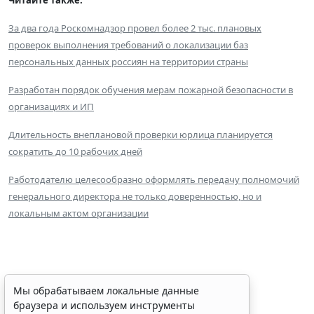
За два года Роскомнадзор провел более 2 тыс. плановых
проверок выполнения требований о локализации баз
персональных данных россиян на территории страны
Разработан порядок обучения мерам пожарной безопасности в
организациях и ИП
Длительность внеплановой проверки юрлица планируется
сократить до 10 рабочих дней
Работодателю целесообразно оформлять передачу полномочий
генерального директора не только доверенностью, но и
локальным актом организации
ФАС России рассказала об
Мы обрабатываем локальные данные
браузера и используем инструменты
особенностях внеплановых