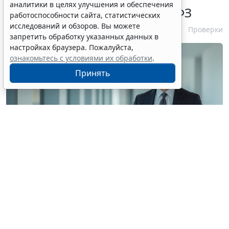
аналитики в целях улучшения и обеспечения
проверок заказчиков по 44-ФЗ
работоспособности сайта, статистических
исследований и обзоров. Вы можете
6 августа 2026 16:00
Проверки
запретить обработку указанных данных в
настройках браузера. Пожалуйста,
ознакомьтесь с условиями их обработки
.
Принять
© siraphol / Фотобанк 123RF.com
Авторы письма отметили, что контрольный орган
обязан уведомлять о месте, дате и времени
проведения внеплановой проверки заявителей (при