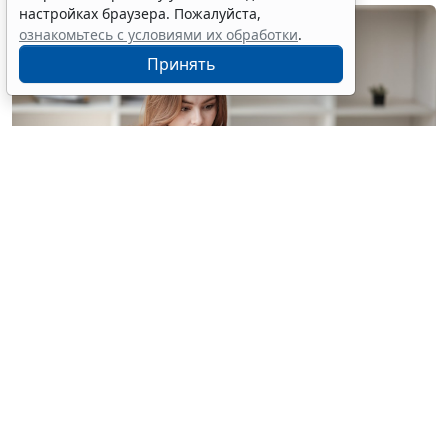
настройках браузера. Пожалуйста,
ознакомьтесь с условиями их обработки
.
Принять
© treeratw/ Фотобанк 123RF.com
Налоговые органы на официальном сайте
информируют бизнес-сообщество о том, что с
введением нового упрощенного регламента
процедура прекращения деятельности организации
занимает 3,5 месяца.