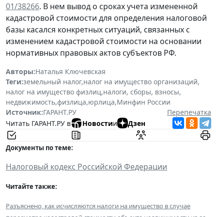
01/38266
. В нем вывод о сроках учета измененной
кадастровой стоимости для определения налоговой
базы касался конкретных ситуаций, связанных с
изменением кадастровой стоимости на основании
нормативных правовых актов субъектов РФ.
Авторы:
Наталья Ключевская
Теги:
земельный налог
,
налог на имущество организаций
,
налог на имущество физлиц
,
налоги, сборы, взносы
,
недвижимость
,
физлица
,
юрлица
,
Минфин России
Источник:
ГАРАНТ.РУ
Перепечатка
Читать ГАРАНТ.РУ в
Новости
и
Дзен
Документы по теме:
Налоговый кодекс Российской Федерации
Читайте также:
Разъяснено, как исчисляются налоги на имущество в случае