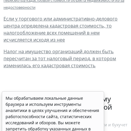
пересмотра кадастровой стоимости объекта недвижимости из-за
недостоверности
Если у торгового или административно-делового
центра определена кадастровая стоимость, то
налогообложение всех помещений в нем
исчисляется исходя из нее
Налог на имущество организаций должен быть
пересчитан за тот налоговый период, в котором
изменилась его кадастровая стоимость
ФНС России рассказала малому
Мы обрабатываем локальные данные
браузера и используем инструменты
бизнесу о порядке упрощенной
аналитики в целях улучшения и обеспечения
ликвидации компании
работоспособности сайта, статистических
исследований и обзоров. Вы можете
7 августа 2026 18:16
Налоги и бухучет
запретить обработку указанных данных в