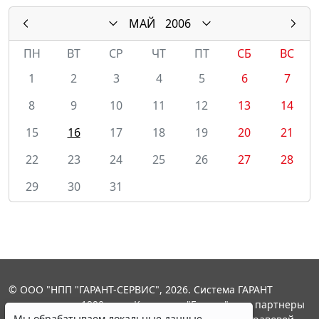
МАЙ
2006
ПН
ВТ
СР
ЧТ
ПТ
СБ
ВС
1
2
3
4
5
6
7
8
9
10
11
12
13
14
15
16
17
18
19
20
21
22
23
24
25
26
27
28
29
30
31
© ООО "НПП "ГАРАНТ-СЕРВИС", 2026. Система ГАРАНТ
выпускается с 1990 года. Компания "Гарант" и ее партнеры
Мы обрабатываем локальные данные