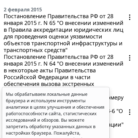
2 февраля 2015
Постановление Правительства РФ от 28
января 2015 г. N 65 "О внесении изменений
в Правила аккредитации юридических лиц
для проведения оценки уязвимости
объектов транспортной инфраструктуры и
транспортных средств"
Постановление Правительства РФ от 28
января 2015 г. N 64 "О внесении изменений
в некоторые акты Правительства
Российской Федерации в части
обеспечения вызова экстренных
оперативных служб на территории
Мы обрабатываем локальные данные
Российской Федерации по единому номеру
браузера и используем инструменты
"112" "
аналитики в целях улучшения и обеспечения
Проект федерального закона N 711923-6 "О
работоспособности сайта, статистических
внесении изменений в статью 261
исследований и обзоров. Вы можете
Трудового Кодекса Российской Федерации"
запретить обработку указанных данных в
настройках браузера. Пожалуйста,