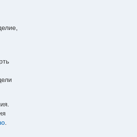
делие,
рть
дели
ия.
ия
во
.