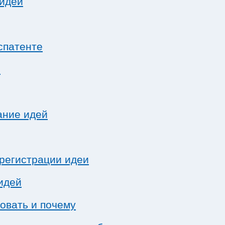
 идеи
спатенте
и
ание идей
 регистрации идеи
идей
овать и почему