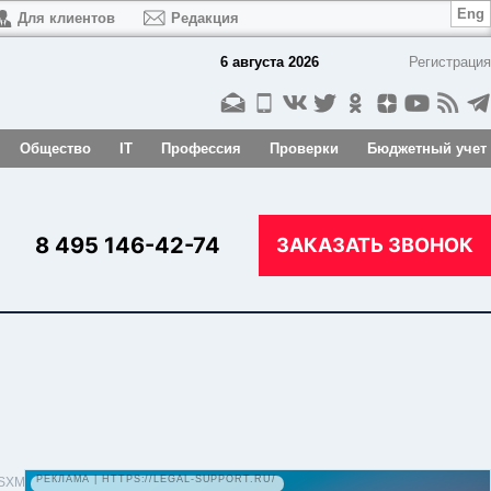
Eng
Для клиентов
Редакция
6 августа 2026
Регистрация
Общество
IT
Профессия
Проверки
Бюджетный учет
8 495 146-42-74
ЗАКАЗАТЬ ЗВОНОК
РЕКЛАМА | HTTPS://LEGAL-SUPPORT.RU/
pSXM7rFCp7
…