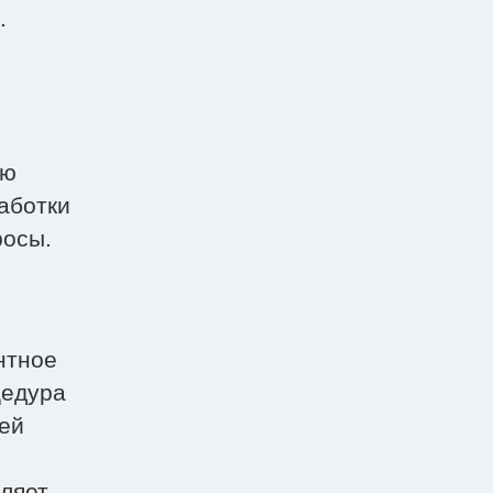
.
ы
ою
работки
росы.
нтное
цедура
ей
оляет