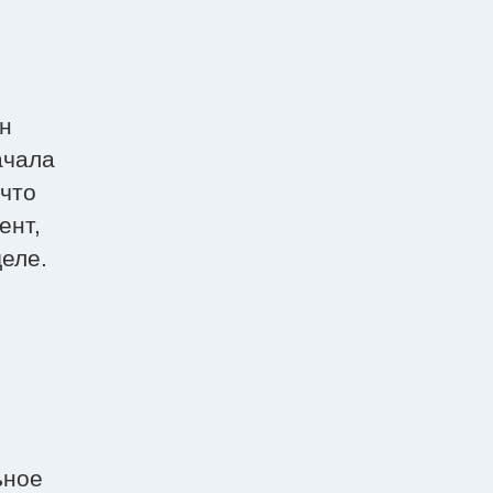
ен
ачала
 что
ент,
деле.
ьное