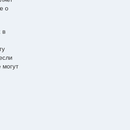
е о
 в
ту
если
е могут