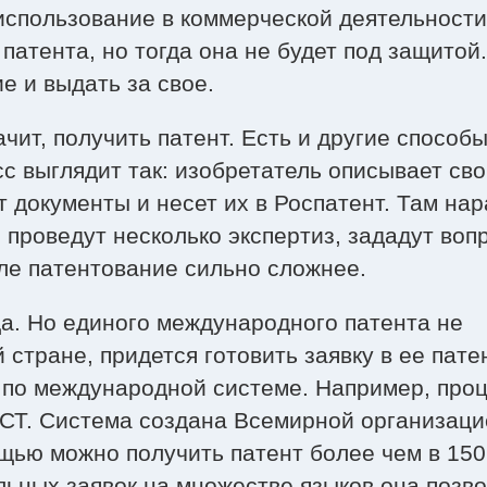
 использование в коммерческой деятельности
патента, но тогда она не будет под защитой.
е и выдать за свое.
ачит, получить патент. Есть и другие способ
сс выглядит так: изобретатель описывает св
т документы и несет их в Роспатент. Там на
 проведут несколько экспертиз, зададут воп
еле патентование сильно сложнее.
Да. Но единого международного патента не
 стране, придется готовить заявку в ее пате
у по международной системе. Например, про
СТ. Система создана Всемирной организаци
щью можно получить патент более чем в 150
льных заявок на множестве языков она позв