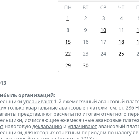
ПН
ВТ
СР
ЧТ
1
2
3
4
8
9
10
11
15
16
17
18
22
23
24
25
29
30
013
рибыль организаций:
ательщики
уплачивают
1-й ежемесячный авансовый платеж 
х только квартальные авансовые платежи, см.
ст. 286
Н
 агенты
представляют
расчеты по итогам отчетного пери
тельщики, исчисляющие ежемесячные авансовые платеж
ют
налоговую
декларацию
и
уплачивают
авансовый платеж
тельщики, для которых отчетным периодом по налогу яв
т
авансовый платеж за I квартал 2013 г.;