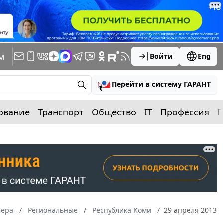
м
Войти
Eng
Перейти в систему ГАРАНТ
ование
Транспорт
Общество
IT
Профессия
П
тера
Региональные
Республика Коми
29 апреля 2013