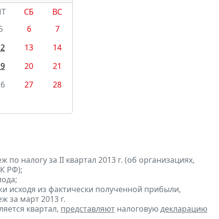
ПТ
СБ
ВС
5
6
7
12
13
14
19
20
21
26
27
28
по налогу за II квартал 2013 г. (об организациях,
К РФ);
ода;
и исходя из фактически полученной прибыли,
 за март 2013 г.
ляется квартал,
представляют
налоговую
декларацию