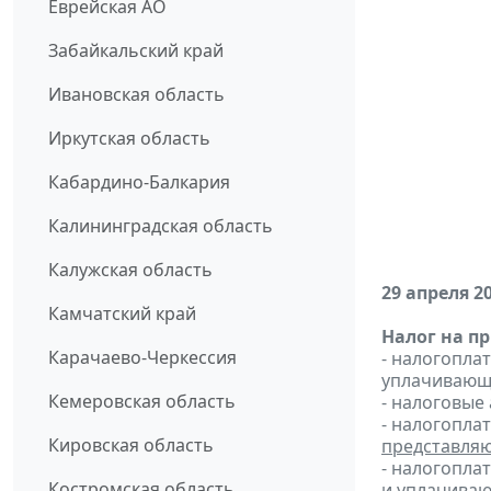
Еврейская АО
Забайкальский край
Ивановская область
Иркутская область
Кабардино-Балкария
Калининградская область
Калужская область
29 апреля 2
Камчатский край
Налог на п
Карачаево-Черкессия
- налогопл
уплачивающи
Кемеровская область
- налоговые
- налогопла
Кировская область
представля
- налогопла
Костромская область
и
уплачиваю