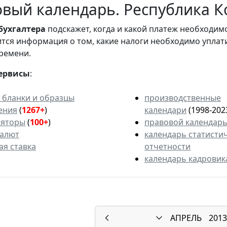
вый календарь. Республика Ко
бухгалтера
подскажет, когда и какой платеж необходи
вится информация о том, какие налоги необходимо уплат
ремени.
ервисы
:
 бланки и образцы
производственные
ения
(
1267+
)
календари
(1998-202
ляторы
(
100+
)
правовой календар
валют
календарь статисти
ая ставка
отчетности
календарь кадровик
АПРЕЛЬ
2013