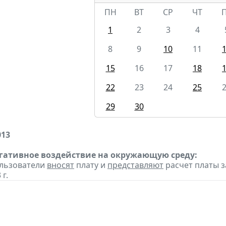
ПН
ВТ
СР
ЧТ
1
2
3
4
8
9
10
11
15
16
17
18
22
23
24
25
29
30
013
егативное воздействие на окружающую среду:
ользователи
вносят
плату и
представляют
расчет платы з
 г.