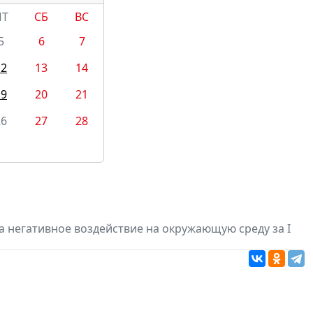
ПТ
СБ
ВС
5
6
7
12
13
14
19
20
21
26
27
28
а негативное воздействие на окружающую среду за I