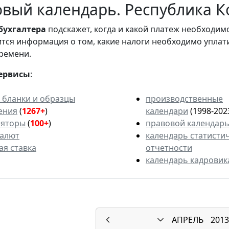
вый календарь. Республика Ко
бухгалтера
подскажет, когда и какой платеж необходи
вится информация о том, какие налоги необходимо уплат
ремени.
ервисы
:
 бланки и образцы
производственные
ения
(
1267+
)
календари
(1998-202
ляторы
(
100+
)
правовой календар
валют
календарь статисти
ая ставка
отчетности
календарь кадровик
АПРЕЛЬ
2013