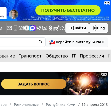
м
Войти
Eng
Перейти в систему ГАРАНТ
ование
Транспорт
Общество
IT
Профессия
П
тера
Региональные
Республика Коми
19 апреля 2013