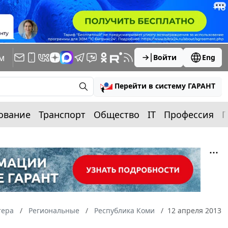
м
Войти
Eng
Перейти в систему ГАРАНТ
ование
Транспорт
Общество
IT
Профессия
П
тера
Региональные
Республика Коми
12 апреля 2013