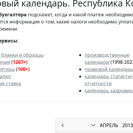
вый календарь. Республика Ко
бухгалтера
подскажет, когда и какой платеж необходи
вится информация о том, какие налоги необходимо уплат
ремени.
ервисы
:
 бланки и образцы
производственные
ения
(
1267+
)
календари
(1998-202
ляторы
(
100+
)
правовой календар
валют
календарь статисти
ая ставка
отчетности
календарь кадровик
АПРЕЛЬ
2013