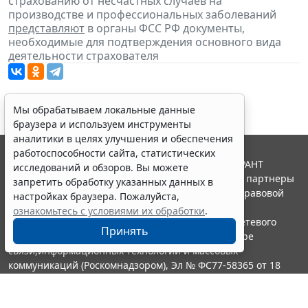
страхованию от несчастных случаев на
производстве и профессиональных заболеваний
представляют
в органы ФСС РФ документы,
необходимые для подтверждения основного вида
деятельности страхователя
Мы обрабатываем локальные данные
браузера и используем инструменты
аналитики в целях улучшения и обеспечения
работоспособности сайта, статистических
© ООО "НПП "ГАРАНТ-СЕРВИС", 2026. Система ГАРАНТ
исследований и обзоров. Вы можете
выпускается с 1990 года. Компания "Гарант" и ее партнеры
запретить обработку указанных данных в
являются участниками Российской ассоциации правовой
настройках браузера. Пожалуйста,
информации ГАРАНТ.
ознакомьтесь с условиями их обработки
.
Портал ГАРАНТ.РУ зарегистрирован в качестве сетевого
Принять
издания Федеральной службой по надзору в сфере
связи,информационных технологий и массовых
коммуникаций (Роскомнадзором), Эл № ФС77-58365 от 18
июня 2014 года.
16+