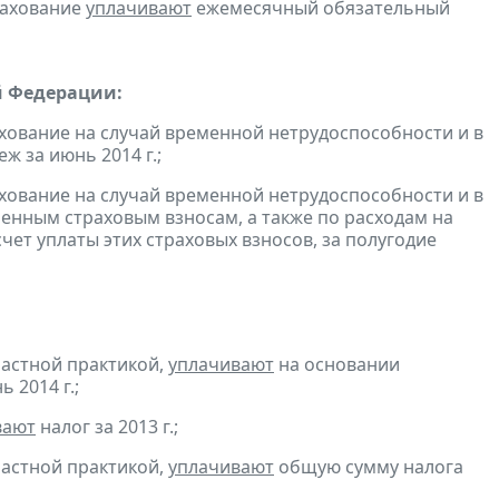
рахование
уплачивают
ежемесячный обязательный
й Федерации:
хование на случай временной нетрудоспособности и в
 за июнь 2014 г.;
хование на случай временной нетрудоспособности и в
енным страховым взносам, а также по расходам на
ет уплаты этих страховых взносов, за полугодие
частной практикой,
уплачивают
на основании
 2014 г.;
вают
налог за 2013 г.;
частной практикой,
уплачивают
общую сумму налога