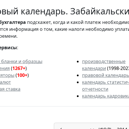
вый календарь. Забайкальский
бухгалтера
подскажет, когда и какой платеж необходи
вится информация о том, какие налоги необходимо уплат
ремени.
ервисы
:
 бланки и образцы
производственные
ения
(
1267+
)
календари
(1998-202
ляторы
(
100+
)
правовой календар
валют
календарь статисти
ая ставка
отчетности
календарь кадровик