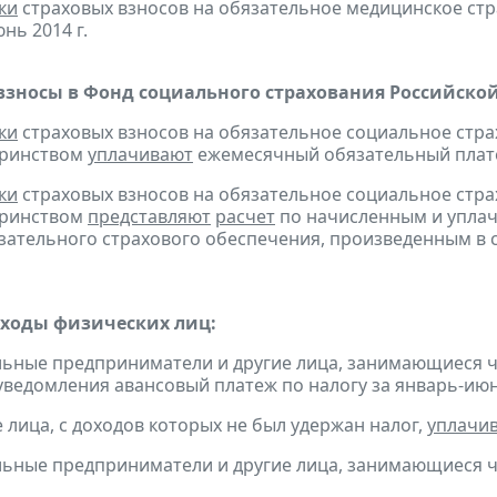
ки
страховых взносов на обязательное медицинское ст
нь 2014 г.
взносы в Фонд социального страхования Российско
ки
страховых взносов на обязательное социальное стра
еринством
уплачивают
ежемесячный обязательный платеж
ки
страховых взносов на обязательное социальное стра
еринством
представляют
расчет
по начисленным и уплач
зательного страхового обеспечения, произведенным в сч
оходы физических лиц:
льные предприниматели и другие лица, занимающиеся 
уведомления авансовый платеж по налогу за январь-июнь
е лица, с доходов которых не был удержан налог,
уплачи
льные предприниматели и другие лица, занимающиеся 