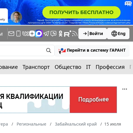
м
Войти
Eng
Перейти в систему ГАРАНТ
ование
Транспорт
Общество
IT
Профессия
П
тера
Региональные
Забайкальский край
15 июля