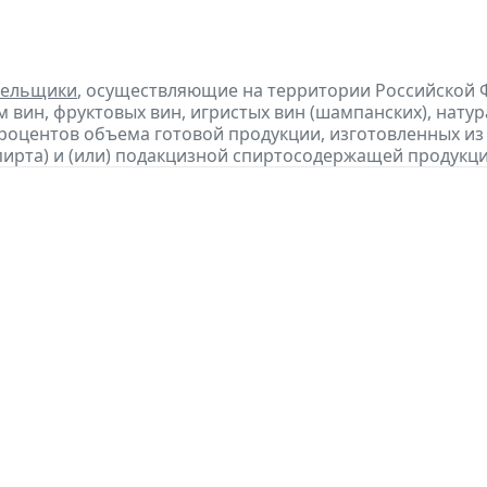
тельщики
, осуществляющие на территории Российской 
 вин, фруктовых вин, игристых вин (шампанских), нату
процентов объема готовой продукции, изготовленных и
пирта) и (или) подакцизной спиртосодержащей продукц