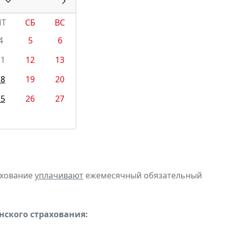
ПТ
СБ
ВС
4
5
6
11
12
13
18
19
20
25
26
27
ахование
уплачивают
ежемесячный обязательный
ского страхования: