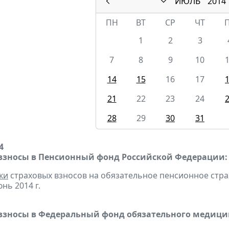
ИЮЛЬ
2014
ПН
ВТ
СР
ЧТ
1
2
3
7
8
9
10
14
15
16
17
21
22
23
24
28
29
30
31
4
взносы в Пенсионный фонд Российской Федерации:
ки
страховых взносов на обязательное пенсионное стр
нь 2014 г.
взносы в Федеральный фонд обязательного медицин