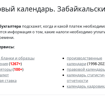
вый календарь. Забайкальски
бухгалтера
подскажет, когда и какой платеж необходи
вится информация о том, какие налоги необходимо уплат
ремени.
ервисы
:
 бланки и образцы
производственные
ения
(
1267+
)
календари
(1998-202
ляторы
(
100+
)
правовой календар
валют
календарь статисти
ая ставка
отчетности
календарь кадровик