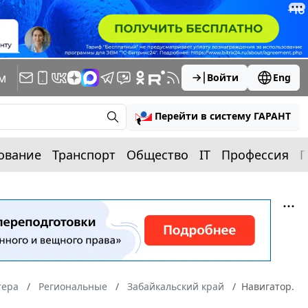
м
Войти
Eng
Перейти в систему ГАРАНТ
ование
Транспорт
Общество
IT
Профессия
П
тера
Региональные
Забайкальский край
Навигатор.