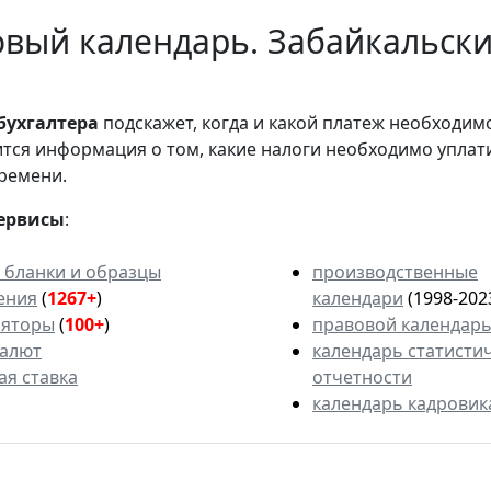
вый календарь. Забайкальски
бухгалтера
подскажет, когда и какой платеж необходи
вится информация о том, какие налоги необходимо уплат
ремени.
ервисы
:
 бланки и образцы
производственные
ения
(
1267+
)
календари
(1998-202
ляторы
(
100+
)
правовой календар
валют
календарь статисти
ая ставка
отчетности
календарь кадровик