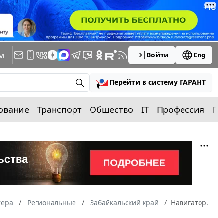
м
Войти
Eng
Перейти в систему ГАРАНТ
ование
Транспорт
Общество
IT
Профессия
П
тера
Региональные
Забайкальский край
Навигатор.