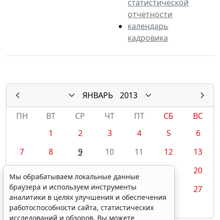
статистической
отчетности
календарь
кадровика
ЯНВАРЬ
2013
ПН
ВТ
СР
ЧТ
ПТ
СБ
ВС
1
2
3
4
5
6
7
8
9
10
11
12
13
14
15
16
17
18
19
20
Мы обрабатываем локальные данные
браузера и используем инструменты
21
22
23
24
25
26
27
аналитики в целях улучшения и обеспечения
28
29
30
31
работоспособности сайта, статистических
исследований и обзоров. Вы можете