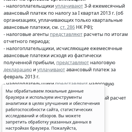
- налогоплательщики
уплачивают
3-й ежемесячный
авансовый платеж по налогу за I квартал 2013 г. (об
организациях, уплачивающих только квартальные
авансовые платежи, см.
ст. 286
НК РФ);
- налоговые агенты
представляют
расчеты по итогам
отчетного периода;
- налогоплательщики, исчисляющие ежемесячные
авансовые платежи исходя из фактически
Мы обрабатываем локальные данные
полученной прибыли,
представляют
налоговую
браузера и используем инструменты
декларацию
и
уплачивают
авансовый платеж за
аналитики в целях улучшения и обеспечения
февраль 2013 г.
работоспособности сайта, статистических
- налогоплательщики
представляют
налоговую
исследований и обзоров. Вы можете
декларацию
и
уплачивают
налог за 2012 г.;
запретить обработку указанных данных в
- налоговые агенты
представляют
налоговый расчет
настройках браузера. Пожалуйста,
за 2012 г.;
ознакомьтесь с условиями их обработки
.
Принять
1 апреля 2013