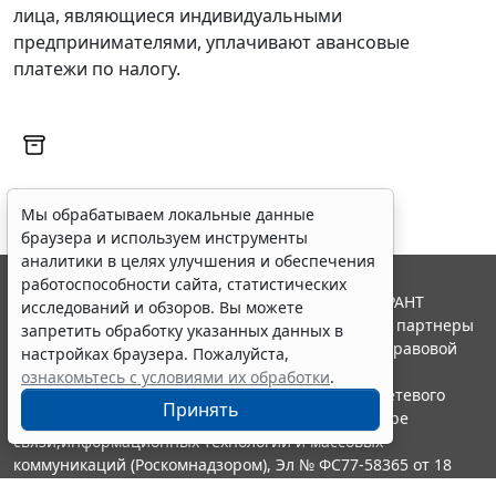
лица, являющиеся индивидуальными
предпринимателями, уплачивают авансовые
платежи по налогу.
Мы обрабатываем локальные данные
браузера и используем инструменты
аналитики в целях улучшения и обеспечения
работоспособности сайта, статистических
© ООО "НПП "ГАРАНТ-СЕРВИС", 2026. Система ГАРАНТ
исследований и обзоров. Вы можете
выпускается с 1990 года. Компания "Гарант" и ее партнеры
запретить обработку указанных данных в
являются участниками Российской ассоциации правовой
настройках браузера. Пожалуйста,
информации ГАРАНТ.
ознакомьтесь с условиями их обработки
.
Портал ГАРАНТ.РУ зарегистрирован в качестве сетевого
Принять
издания Федеральной службой по надзору в сфере
связи,информационных технологий и массовых
коммуникаций (Роскомнадзором), Эл № ФС77-58365 от 18
июня 2014 года.