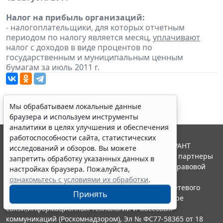
Налог на прибыль организаций:
- налогоплательщики, для которых отчетным
периодом по налогу является месяц,
уплачивают
налог с доходов в виде процентов по
государственным и муниципальным ценным
бумагам за июль 2011 г.
Мы обрабатываем локальные данные
браузера и используем инструменты
аналитики в целях улучшения и обеспечения
работоспособности сайта, статистических
© ООО "НПП "ГАРАНТ-СЕРВИС", 2026. Система ГАРАНТ
исследований и обзоров. Вы можете
выпускается с 1990 года. Компания "Гарант" и ее партнеры
запретить обработку указанных данных в
являются участниками Российской ассоциации правовой
настройках браузера. Пожалуйста,
информации ГАРАНТ.
ознакомьтесь с условиями их обработки
.
Портал ГАРАНТ.РУ зарегистрирован в качестве сетевого
Принять
издания Федеральной службой по надзору в сфере
связи,информационных технологий и массовых
коммуникаций (Роскомнадзором), Эл № ФС77-58365 от 18