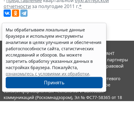
-
представление
квартальной
бухгалтерской
отчетности
за полугодие 2011 г.
*
Мы обрабатываем локальные данные
браузера и используем инструменты
аналитики в целях улучшения и обеспечения
работоспособности сайта, статистических
© ООО "НПП "ГАРАНТ-СЕРВИС", 2026. Система ГАРАНТ
исследований и обзоров. Вы можете
выпускается с 1990 года. Компания "Гарант" и ее партнеры
запретить обработку указанных данных в
являются участниками Российской ассоциации правовой
настройках браузера. Пожалуйста,
информации ГАРАНТ.
ознакомьтесь с условиями их обработки
.
Портал ГАРАНТ.РУ зарегистрирован в качестве сетевого
Принять
издания Федеральной службой по надзору в сфере
связи,информационных технологий и массовых
коммуникаций (Роскомнадзором), Эл № ФС77-58365 от 18
июня 2014 года.
16+
Контакты
8-800-200-88-88