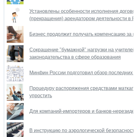
Установлены особенности исполнения догово
(прекращения) арендатором деятельности в Р
Бизнес продолжит получать компенсацию за и
Сокращение "бумажной" нагрузки на учителей
законодательства в сфере образования
Минфин России подготовил обзор последних и
Процедуру распоряжения средствами маткапит
упростить
Для компаний-импортеров и банков-нерезиден
В инструкцию по аэрологической безопасност