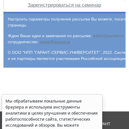
Зарегистрироваться на семинар
Настроить параметры получения рассылки Вы можете, посети
страницы.
Ждем Ваши идеи и замечания по рассылке:
editor@garant.ru
.
Р
сотрудничество:
press@garant.ru
.
© ООО "НПП "ГАРАНТ-СЕРВИС-УНИВЕРСИТЕТ", 2022. Система Г
и ее партнеры являются участниками Российской ассоциации
Мы обрабатываем локальные данные
браузера и используем инструменты
аналитики в целях улучшения и обеспечения
работоспособности сайта, статистических
© ООО "НПП "ГАРАНТ-СЕРВИС", 2026. Система ГАРАНТ
исследований и обзоров. Вы можете