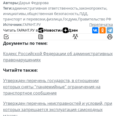
Авторы:
Дарья Федорова
Теги:
административная ответственность
,
законопроекты
,
инициативы
,
общественная безопасность
,
ПДД
,
транспорт и перевозки
,
физлица
,
Госдума
,
Правительство РФ
Источник:
ГАРАНТ.РУ
Перепечатка
Читать ГАРАНТ.РУ в
Новости
и
Дзен
Документы по теме:
Кодекс Российской Федерации об административных
правонарушениях
Читайте также:
Утвержден перечень государств, в отношении
которых сняты "пандемийные" ограничения на
транспортное сообщение
Утвержден перечень неисправностей и условий, при
которых запрещается эксплуатация самоходных
машин