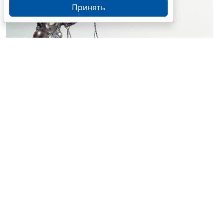
Принять
© simpson33 / Фотобанк 123RF.com
Судебный орган отменил акты и прекратил
производство по делу о лишении водительских прав
за нетрезвую езду. Решения были приняты на
основании отсутствия состава административного
правонарушения (
Постановление Верховного Суда
Российской Федерации от 25 февраля 2026 г. № 67-
АД26-3-К8
).
Водитель Дмитрий Шелухин был признан виновным