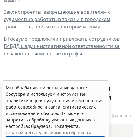
Законопроекты, запрещающие водителям с
судимостью работать в такси и в городском
транспорте, приняты во втором чтении
В Госдуме предложили привлекать сотрудников
ГИБДД к административной ответственности за
незаконно выписанные штрафы
ВС РФ признал лишение прав
Мы обрабатываем локальные данные
браузера и используем инструменты
незаконным при неизвестной
аналитики в целях улучшения и обеспечения
личности водителя
работоспособности сайта, статистических
исследований и обзоров. Вы можете
7 августа 2026 16:37
Транспорт
запретить обработку указанных данных в
настройках браузера. Пожалуйста,
ознакомьтесь с условиями их обработки
.