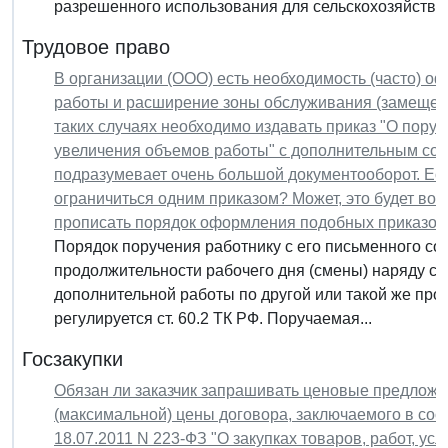
разрешенного использования для сельскохозяйствен
Трудовое право
В организации (ООО) есть необходимость (часто) о
работы и расширение зоны обслуживания (замещение
таких случаях необходимо издавать приказ "О пору
увеличения объемов работы" с дополнительным сог
подразумевает очень большой документооборот. Ест
ограничиться одним приказом? Может, это будет во
прописать порядок оформления подобных приказов
Порядок поручения работнику с его письменного со
продолжительности рабочего дня (смены) наряду с 
дополнительной работы по другой или такой же про
регулируется ст. 60.2 ТК РФ. Поручаемая...
Госзакупки
Обязан ли заказчик запрашивать ценовые предложе
(максимальной) цены договора, заключаемого в соо
18.07.2011 N 223-ФЗ "О закупках товаров, работ, у