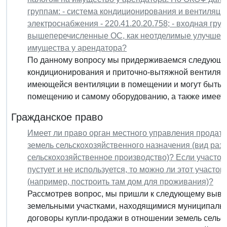
группам: - система кондиционирования и вентиляции 
электроснабжения - 220.41.20.20.758; - входная групп
вышеперечисленные ОС, как неотделимые улучшени
имущества у арендатора?
По данному вопросу мы придерживаемся следующей
кондиционирования и приточно-вытяжной вентиляци
имеющейся вентиляции в помещении и могут быть 
помещению и самому оборудованию, а также имеетс
Гражданское право
Имеет ли право орган местного управления продать
земель сельскохозяйственного назначения (вид раз
сельскохозяйственное производство)? Если участок
пустует и не используется, то можно ли этот участок
(например, построить там дом для проживания)?
Рассмотрев вопрос, мы пришли к следующему выво
земельными участками, находящимися муниципально
договоры купли-продажи в отношении земель сельс