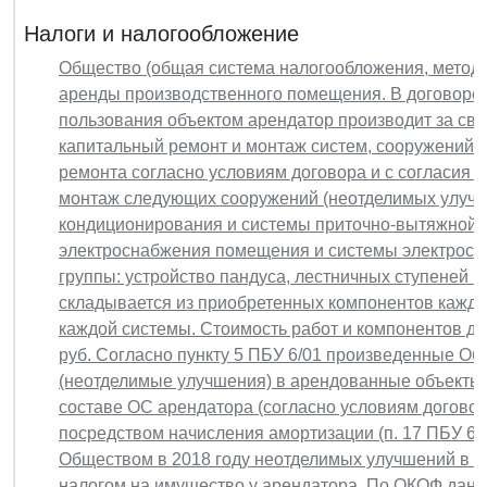
Налоги и налогообложение
Общество (общая система налогообложения, метод 
аренды производственного помещения. В договоре у
пользования объектом арендатор производит за сво
капитальный ремонт и монтаж систем, сооружений (
ремонта согласно условиям договора и с согласия 
монтаж следующих сооружений (неотделимых улучш
кондиционирования и системы приточно-вытяжной в
электроснабжения помещения и системы электросна
группы: устройство пандуса, лестничных ступеней и
складывается из приобретенных компонентов каждо
каждой системы. Стоимость работ и компонентов дл
руб. Согласно пункту 5 ПБУ 6/01 произведенные О
(неотделимые улучшения) в арендованные объекты 
составе ОС арендатора (согласно условиям догово
посредством начисления амортизации (п. 17 ПБУ 6/
Обществом в 2018 году неотделимых улучшений в а
налогом на имущество у арендатора. По ОКОФ данн