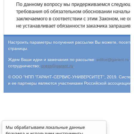
По данному вопросу мы придерживаемся следующей
требования об обязательном обосновании начально
заключаемого в соответствии с этим Законом, не оп
не устанавливает обязанности заказчика запрашиват
Настроить параметры получения рассылки Вы можете, посети
страницы.
Ждем Ваши идеи и замечания по рассылке:
editor@garant.ru
.
Р
сотрудничество:
press@garant.ru
.
© ООО "НПП "ГАРАНТ-СЕРВИС-УНИВЕРСИТЕТ", 2019. Система Г
и ее партнеры являются участниками Российской ассоциации
Мы обрабатываем локальные данные
браузера и используем инструменты