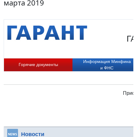
марта 2019
ГА
Информация Минфина
Горячие документы
и ФНС
Присо
Новости