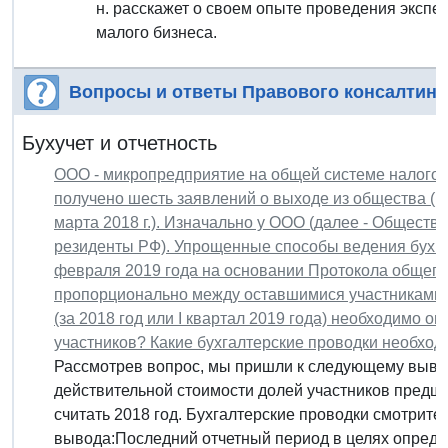
н. расскажет о своем опыте проведения экспе
малого бизнеса.
Вопросы и ответы Правового консалтинг
Бухучет и отчетность
ООО - микропредприятие на общей системе налого
получено шесть заявлений о выходе из общества (н
марта 2018 г.). Изначально у ООО (далее - Общество
резиденты РФ). Упрощенные способы ведения бухга
февраля 2019 года на основании Протокола общего
пропорционально между оставшимися участниками. 
(за 2018 год или I квартал 2019 года) необходимо 
участников? Какие бухгалтерские проводки необход
Рассмотрев вопрос, мы пришли к следующему вывод
действительной стоимости долей участников пред
считать 2018 год. Бухгалтерские проводки смотрите 
вывода:Последний отчетный период в целях определ