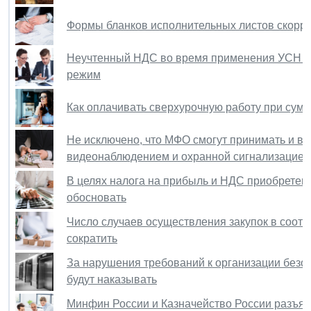
Формы бланков исполнительных листов скорр
Неучтенный НДС во время применения УСН мо
режим
Как оплачивать сверхурочную работу при сум
Не исключено, что МФО смогут принимать и вы
видеонаблюдением и охранной сигнализацией
В целях налога на прибыль и НДС приобретен
обосновать
Число случаев осуществления закупок в соотве
сократить
За нарушения требований к организации безо
будут наказывать
Минфин России и Казначейство России разъяс