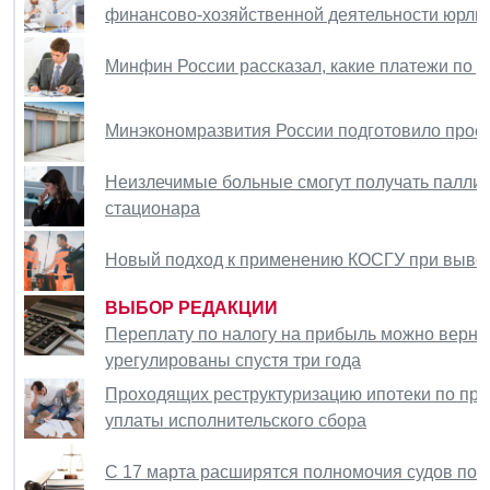
финансово-хозяйственной деятельности юрлиц
Минфин России рассказал, какие платежи по д
Минэкономразвития России подготовило проек
Неизлечимые больные смогут получать паллиа
стационара
Новый подход к применению КОСГУ при вывозе
ВЫБОР РЕДАКЦИИ
Переплату по налогу на прибыль можно вернут
урегулированы спустя три года
Проходящих реструктуризацию ипотеки по пр
уплаты исполнительского сбора
С 17 марта расширятся полномочия судов по 