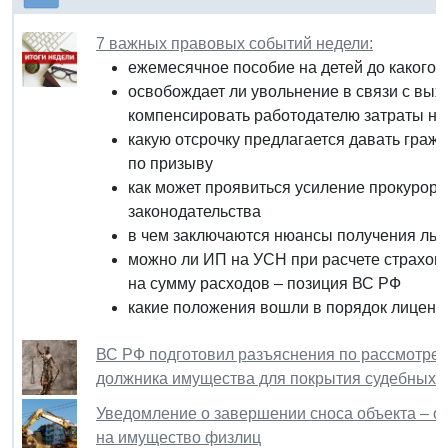
7 важных правовых событий недели:
ежемесячное пособие на детей до какого 
освобождает ли увольнение в связи с вых
компенсировать работодателю затраты на
какую отсрочку предлагается давать гра
по призыву
как может проявиться усиление прокурорс
законодательства
в чем заключаются нюансы получения льг
можно ли ИП на УСН при расчете страхов
на сумму расходов – позиция ВС РФ
какие положения вошли в порядок лиценз
ВС РФ подготовил разъяснения по рассмотрени
должника имущества для покрытия судебных 
Уведомление о завершении сноса объекта – о
на имущество физлиц