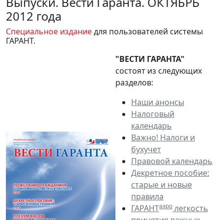
Выпуски. Вести Гаранта. ОКТЯБРЬ
2012 года
Специальное издание
для пользователей системы
ГАРАНТ.
"ВЕСТИ ГАРАНТА"
состоят из следующих
разделов:
Наши анонсы
Налоговый
календарь
Важно! Налоги и
бухучет
Правовой календарь
Декретное пособие:
старые и новые
правила
аэро
ГАРАНТ
легкость
принятия важных